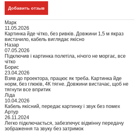
Добавить отзыв
Марк
11.05.2026
Картинка йде чітко, без ривків. Довжини 1,5 м якраз
вистачило, кабель виглядає якісно
Назар
07.05.2026
Підключив і картинка полетіла, нічого не моргає, все
чітко
Борис
23.04.2026
Взяв до проектора, працює як треба. Картинка йде
норм, без глюків, 4К тягне. Довжини вистачає, щоб не
тягнути все впритик
Ліда
10.04.2026
Кабель якісний, передає картинку і звук без помех
Артур
26.11.2024
Легко підключається, забезпечує відмінну передачу
зображення та звуку без затримок