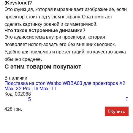
(Keystone)?
Это функция, которая выравнивает изображение, если
проектор стоит под углом к экрану. Она помогает
сделать картинку ровной и симметричной.
Что такое встроенные динамики?
Это аудиосистема внутри проектора, которая
позволяет использовать его без внешних колонок.
Удобно для фильмов и презентаций, но качество звука
обычно среднее.
С этим товаром покупают
В наличии
В
Подставка на стол Wanbo WBBA03 для проекторов X2
Н
Max, Х2 Pro, T6 Max, TT
С
Код:
002068
К
5
428 грн.
1 
Купить