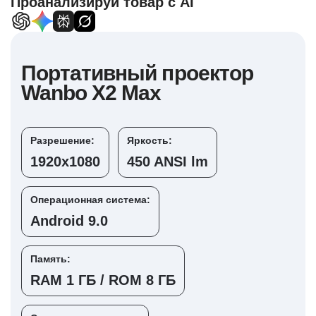
Проанализируй товар с AI
Портативный проектор
Wanbo X2 Max
Разрешение:
Яркость:
1920x1080
450 ANSI lm
Операционная система:
Android 9.0
Память:
RAM 1 ГБ / ROM 8 ГБ