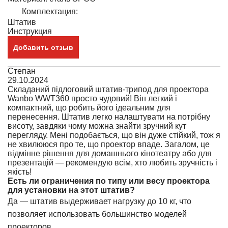
Комплектация:
Штатив
Инструкция
Добавить отзыв
Степан
29.10.2024
Складаний підлоговий штатив-трипод для проектора
Wanbo WWT360 просто чудовий! Він легкий і
компактний, що робить його ідеальним для
перенесення. Штатив легко налаштувати на потрібну
висоту, завдяки чому можна знайти зручний кут
перегляду. Мені подобається, що він дуже стійкий, тож я
не хвилююся про те, що проектор впаде. Загалом, це
відмінне рішення для домашнього кінотеатру або для
презентацій — рекомендую всім, хто любить зручність і
якість!
Есть ли ограничения по типу или весу проектора
для установки на этот штатив?
Да — штатив выдерживает нагрузку до 10 кг, что
позволяет использовать большинство моделей
проекторов.