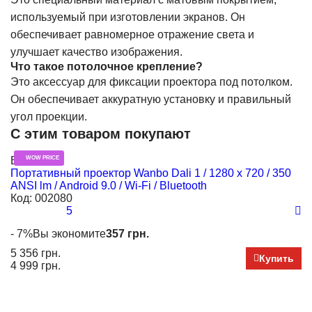
используемый при изготовлении экранов. Он
обеспечивает равномерное отражение света и
улучшает качество изображения.
Что такое потолочное крепление?
Это аксессуар для фиксации проектора под потолком.
Он обеспечивает аккуратную установку и правильный
угол проекции.
С этим товаром покупают
В наличии
WOW PRICE
Н
Портативный проектор Wanbo Dali 1 / 1280 х 720 / 350
П
ANSI lm / Android 9.0 / Wi-Fi / Bluetooth
65
Код:
002080
К
5
- 7%
Вы экономите
357 грн.
8 
5 356 грн.
Купить
4 999 грн.