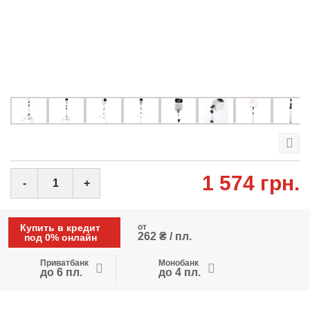
1 574 грн.
-
+
Купить в кредит
от
262 ₴ / пл.
под 0% онлайн
Приватбанк
Монобанк
до 6 пл.
до 4 пл.