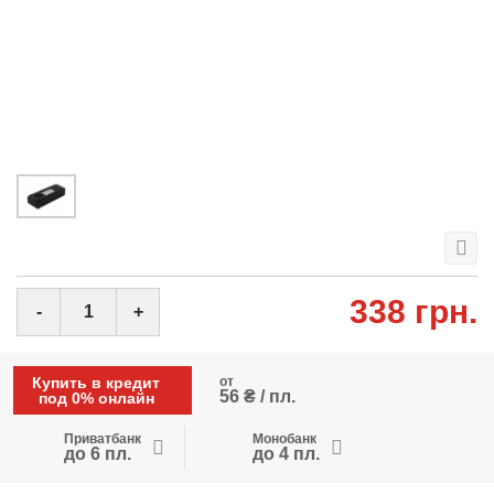
338 грн.
-
+
Купить в кредит
от
56 ₴ / пл.
под 0% онлайн
Приватбанк
Монобанк
до 6 пл.
до 4 пл.