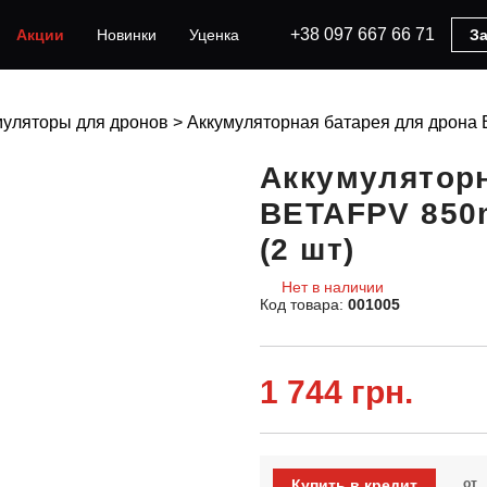
+38 097 667 66 71
Акции
Новинки
Уценка
За
муляторы для дронов
>
Аккумуляторная батарея для дрона 
Аккумуляторн
BETAFPV 850m
(2 шт)
Нет в наличии
Код товара:
001005
1 744 грн.
Купить в кредит
от