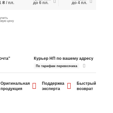
 ₴ / пл.
до 6 пл.
до 4 пл.
учить
овую цену
очта"
Курьер НП по вашему адресу
По тарифам перевозчика
Оригинальная
Поддержка
Быстрый
продукция
эксперта
возврат