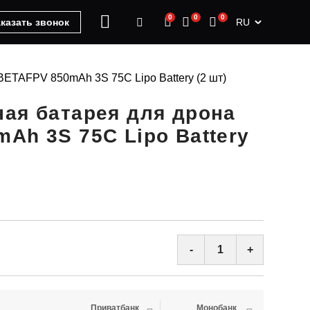
0
0
0
RU
казать звонок
BETAFPV 850mAh 3S 75C Lipo Battery (2 шт)
ая батарея для дрона
Ah 3S 75C Lipo Battery
-
+
Приватбанк
Монобанк