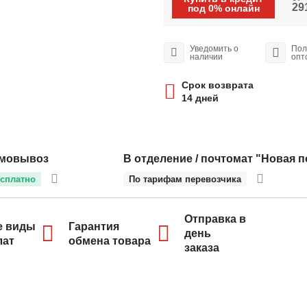
291
под 0% онлайн
Уведомить о
Пол
наличии
опт
Срок возврата
14 дней
мовывоз
В отделение / почтомат "Новая п
сплатно
По тарифам перевозчика
Отправка в
е виды
Гарантия
день
лат
обмена товара
заказа