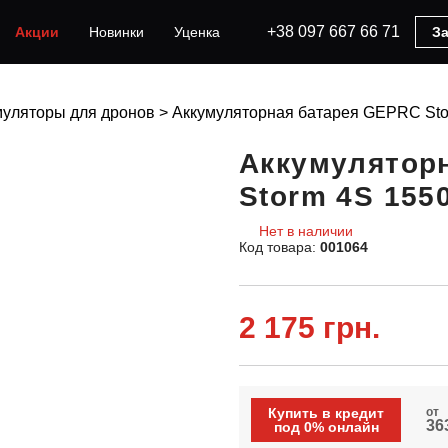
+38 097 667 66 71
Акции
Новинки
Уценка
За
муляторы для дронов
>
Аккумуляторная батарея GEPRC Sto
Аккумулятор
Storm 4S 155
Нет в наличии
Код товара:
001064
2 175 грн.
Купить в кредит
от
363
под 0% онлайн