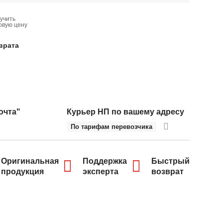
учить
овую цену
врата
очта"
Курьер НП по вашему адресу
По тарифам перевозчика
Оригинальная
Поддержка
Быстрый
продукция
эксперта
возврат