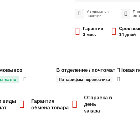
Уведомить о
Пол
наличии
опт
Гарантия
Срок воз
3 мес.
14 дней
мовывоз
В отделение / почтомат "Новая п
сплатно
По тарифам перевозчика
Отправка в
е виды
Гарантия
день
лат
обмена товара
заказа