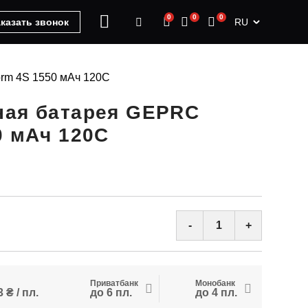
0
0
0
RU
казать звонок
rm 4S 1550 мАч 120C
ная батарея GEPRC
0 мАч 120C
-
+
Приватбанк
Монобанк
 ₴ / пл.
до 6 пл.
до 4 пл.