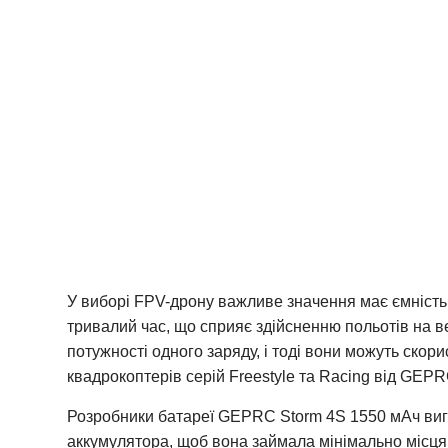
У виборі FPV-дрону важливе значення має ємність 
тривалий час, що сприяє здійсненню польотів на ве
потужності одного заряду, і тоді вони можуть ск
квадрокоптерів серій Freestyle та Racing від GEPR
Розробники батареї GEPRC Storm 4S 1550 мАч виго
аккумулятора, щоб вона займала мінімально місця