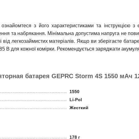
ознайомтеся з його характеристиками та інструкцією з 
ення та набрякання. Мінімальна допустима напруга не пов
лі від легкозаймистих матеріалів. Якщо ви зберігаєте бата
3,85 В для кожної комірки. Рекомендується заряджати акумуля
торная батарея GEPRC Storm 4S 1550 мАч 1
1550
Li-Pol
Жесткий
178 г