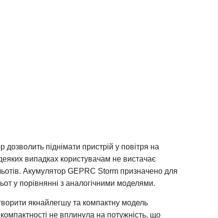
 дозволить піднімати пристрій у повітря на
У деяких випадках користувачам не вистачає
ольотів. Акумулятор GEPRC Storm призначено для
льот у порівнянні з аналогічними моделями.
створити якнайлегшу та компактну модель
компактності не вплинула на потужність, що