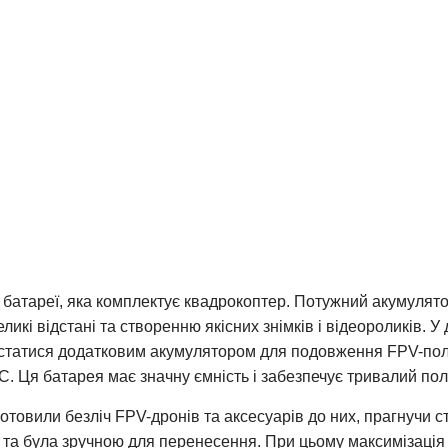
батареї, яка комплектує квадрокоптер. Потужний акумулятор
ликі відстані та створенню якісних знімків і відеороликів. 
ористатися додатковим акумулятором для подовження FPV-п
C. Ця батарея має значну ємність і забезпечує тривалий по
товили безліч FPV-дронів та аксесуарів до них, прагнучи 
 та була зручною для перенесення. При цьому максимізація 