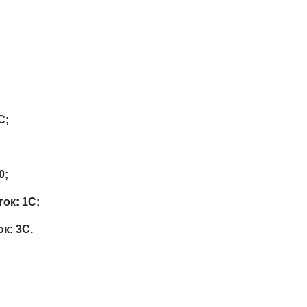
C;
0;
ок: 1C;
к: 3C.