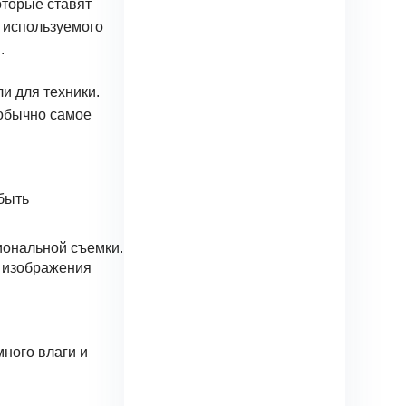
оторые ставят
 используемого
.
и для техники.
 обычно самое
быть
иональной съемки.
я изображения
много влаги и