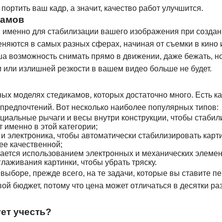
портить ваш кадр, а значит, качество работ улучшится.
камов
 именно для стабилизации вашего изображения при создан
няются в самых разных сферах, начиная от съемки в кино 
а возможность снимать прямо в движении, даже бежать, но
 или излишней резкости в вашем видео больше не будет.
х моделях стедикамов, которых достаточно много. Есть ка
предпочтений. Вот несколько наиболее популярных типов:
циальные рычаги и весы внутри конструкции, чтобы стабил
именно в этой категории;
 электроника, чтобы автоматически стабилизировать карти
ее качественной;
ается использованием электронных и механических элемен
лаживания картинки, чтобы убрать тряску.
ыборе, прежде всего, на те задачи, которые вы ставите п
ой бюджет, потому что цена может отличаться в десятки раз
ет учесть?