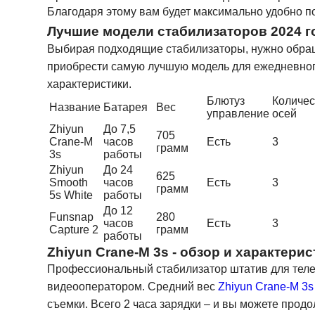
Благодаря этому вам будет максимально удобно п
Лучшие модели стабилизаторов 2024 г
Выбирая подходящие стабилизаторы, нужно обраща
приобрести самую лучшую модель для ежедневног
характеристики.
Блютуз
Количес
Название
Батарея
Вес
управление
осей
Zhiyun
До 7,5
705
Crane-M
часов
Есть
3
грамм
3s
работы
Zhiyun
До 24
625
Smooth
часов
Есть
3
грамм
5s White
работы
До 12
Funsnap
280
часов
Есть
3
Capture 2
грамм
работы
Zhiyun Crane-M 3s - обзор и характерис
Профессиональный стабилизатор штатив для теле
видеооператором. Средний вес
Zhiyun Crane-M 3s
съемки. Всего 2 часа зарядки – и вы можете прод