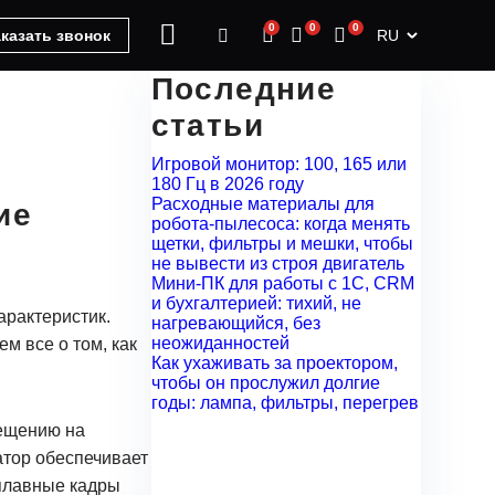
0
0
0
RU
казать звонок
Последние
статьи
Игровой монитор: 100, 165 или
180 Гц в 2026 году
Расходные материалы для
ие
робота-пылесоса: когда менять
щетки, фильтры и мешки, чтобы
не вывести из строя двигатель
Мини-ПК для работы с 1С, CRM
и бухгалтерией: тихий, не
арактеристик.
нагревающийся, без
неожиданностей
 все о том, как
Как ухаживать за проектором,
чтобы он прослужил долгие
годы: лампа, фильтры, перегрев
мещению на
тор обеспечивает
 плавные кадры