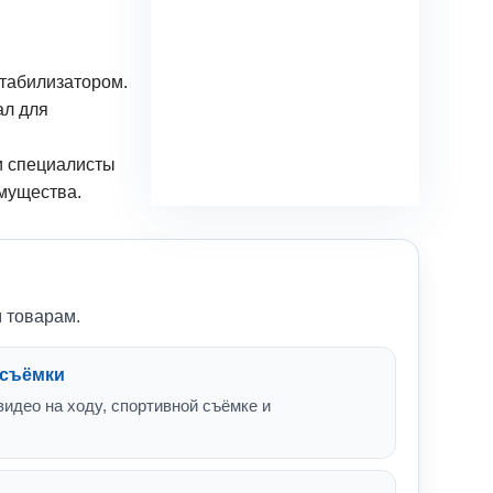
стабилизатором.
ал для
и специалисты
мущества.
м товарам.
 съёмки
идео на ходу, спортивной съёмке и