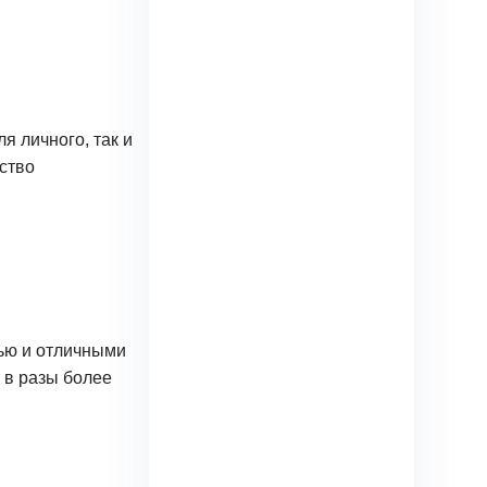
я личного, так и
ство
ью и отличными
 в разы более