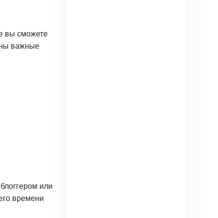
е вы сможете
аны важные
блоггером или
его времени