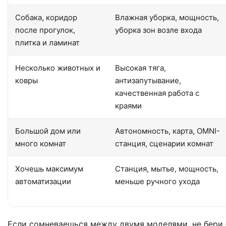
Собака, коридор
Влажная уборка, мощность,
после прогулок,
уборка зон возле входа
плитка и ламинат
Несколько животных и
Высокая тяга,
ковры
антизапутывание,
качественная работа с
краями
Большой дом или
Автономность, карта, OMNI-
много комнат
станция, сценарии комнат
Хочешь максимум
Станция, мытье, мощность,
автоматизации
меньше ручного ухода
Если сомневаешься между двумя моделями, не бери