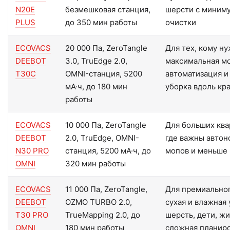
N20E
безмешковая станция,
шерсти с миним
PLUS
до 350 мин работы
очистки
ECOVACS
20 000 Па, ZeroTangle
Для тех, кому н
DEEBOT
3.0, TruEdge 2.0,
максимальная м
T30C
OMNI-станция, 5200
автоматизация и
мА·ч, до 180 мин
уборка вдоль кр
работы
ECOVACS
10 000 Па, ZeroTangle
Для больших ква
DEEBOT
2.0, TruEdge, OMNI-
где важны автон
N30 PRO
станция, 5200 мА·ч, до
мопов и меньше 
OMNI
320 мин работы
ECOVACS
11 000 Па, ZeroTangle,
Для премиальног
DEEBOT
OZMO TURBO 2.0,
сухая и влажная 
T30 PRO
TrueMapping 2.0, до
шерсть, дети, ж
OMNI
180 мин работы
сложная планиро