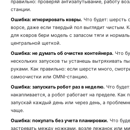
правильно: проверяй антизапутывание, работу воз
станции.
Ошибка: игнорировать ковры.
Что будет: шерсть 
ворсе, даже если твердый пол выглядит чистым. К
для ковров бери модель с запасом тяги и нормал
центральной щеткой.
Ошибка: не думать об очистке контейнера.
Что бу
нескольких запусков ты устанешь вытряхивать пы
руками. Как правильно: если шерсти много, смотр
самоочистки или OMNI-станцию.
Ошибка: запускать робот раз в неделю.
Что будет
накапливается, а робот работает на пределе. Как 
запускай каждый день или через день, а проблем
чаще.
Ошибка: покупать без учета планировки.
Что буде
застревать между ножками, возле лежанок или ми