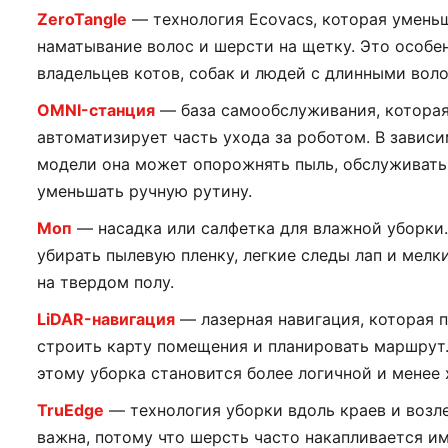
ZeroTangle
— технология Ecovacs, которая умень
наматывание волос и шерсти на щетку. Это особе
владельцев котов, собак и людей с длинными вол
OMNI-станция
— база самообслуживания, котора
автоматизирует часть ухода за роботом. В завис
модели она может опорожнять пыль, обслуживать
уменьшать ручную рутину.
Моп
— насадка или салфетка для влажной уборки.
убирать пылевую пленку, легкие следы лап и мелк
на твердом полу.
LiDAR-навигация
— лазерная навигация, которая 
строить карту помещения и планировать маршрут
этому уборка становится более логичной и менее 
TruEdge
— технология уборки вдоль краев и возле
важна, потому что шерсть часто накапливается и