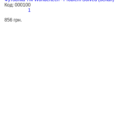
Код:
000100
К
1
856 грн.
85