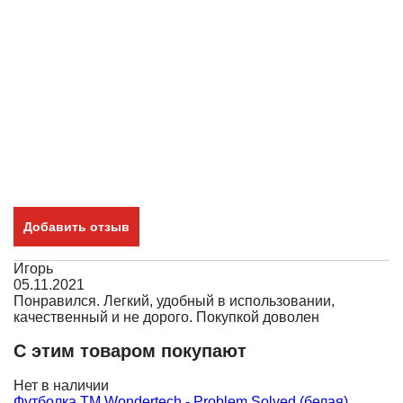
Добавить отзыв
Игорь
05.11.2021
Понравился. Легкий, удобный в использовании,
качественный и не дорого. Покупкой доволен
С этим товаром покупают
Нет в наличии
Н
Футболка TM Wondertech - Problem Solved (белая)
Ф