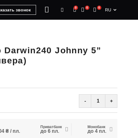
0
0
0
RU
казать звонок
 Darwin240 Johnny 5”
ивера)
-
+
Приватбанк
Монобанк
4 ₴ / пл.
до 6 пл.
до 4 пл.