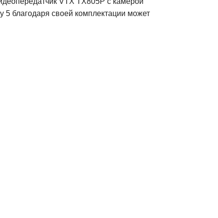
 видеопередатчик VTX TX805P с камерой
ny 5 благодаря своей комплектации может