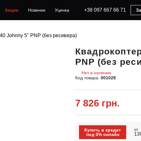
+38 097 667 66 71
Акции
Новинки
Уценка
За
40 Johnny 5" PNP (без ресивера)
Квадрокоптер
PNP (без рес
Нет в наличии
Код товара:
001028
7 826 грн.
Купить в кредит
от
130
под 0% онлайн