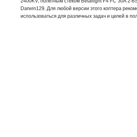
2400KV, полетным стеком Betaflight F4 FC 30A 2-
Darwin129. Для любой версии этого коптера реком
использоваться для различных задач и целей в пол