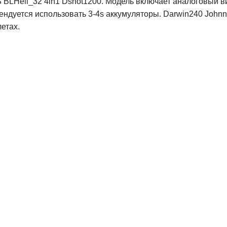
6S BLHeli_32 4in1 Dshot1200. Модель включает аналоговый
ендуется использовать 3-4s аккумуляторы. Darwin240 John
етах.