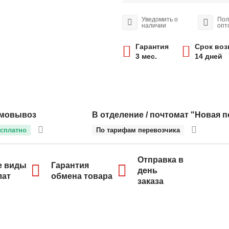
Уведомить о
Пол
наличии
опт
Гарантия
Срок воз
3 мес.
14 дней
мовывоз
В отделение / почтомат "Новая п
сплатно
По тарифам перевозчика
Отправка в
е виды
Гарантия
день
лат
обмена товара
заказа