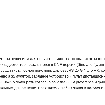
етным решением для новичков-пилотов, но она также может
вадрокоптер поставляется в BNF-версии (Bind and fly, англ. 
игурации установлен приемник ExpressLRS 2.4G Nano RX, к
но аккумулятор, зарядное устройство и пульт дистанцион
ры можно подобрать согласно собственным preference и ф
мальным для решения практически любых задач и получения