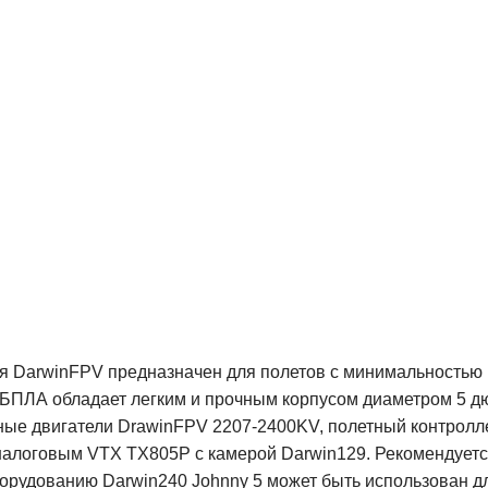
я DarwinFPV предназначен для полетов с минимальностью
F) БПЛА обладает легким и прочным корпусом диаметром 5 
е двигатели DrawinFPV 2207-2400KV, полетный контроллер 
налоговым VTX TX805P с камерой Darwin129. Рекомендуетс
орудованию Darwin240 Johnny 5 может быть использован дл