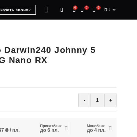
0
0
0
RU
казать звонок
 Darwin240 Johnny 5
G Nano RX
-
+
Приватбанк
Монобанк
7 ₴ / пл.
до 6 пл.
до 4 пл.