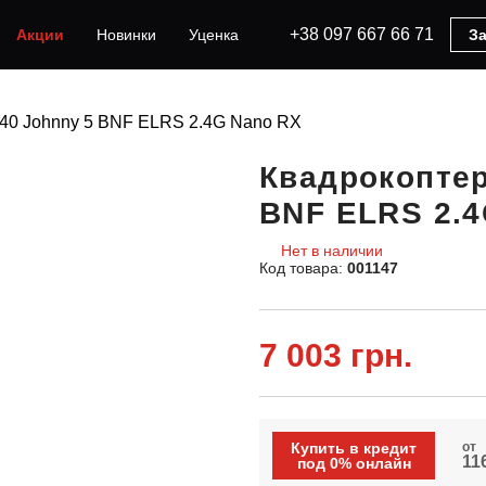
+38 097 667 66 71
Акции
Новинки
Уценка
За
40 Johnny 5 BNF ELRS 2.4G Nano RX
Квадрокоптер
BNF ELRS 2.4
Нет в наличии
Код товара:
001147
7 003 грн.
Купить в кредит
от
116
под 0% онлайн