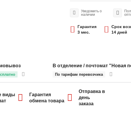
Уведомить о
Пол
наличии
опт
Гарантия
Срок воз
3 мес.
14 дней
мовывоз
В отделение / почтомат "Новая п
сплатно
По тарифам перевозчика
Отправка в
е виды
Гарантия
день
лат
обмена товара
заказа