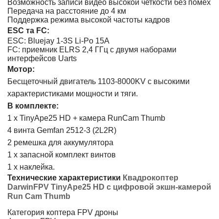
Возможность записи видео высокой четкости без помех
Передача на расстояние до 4 км
Поддержка режима высокой частоты кадров
ESC та FC:
ESC: Bluejay 1-3S Li-Po 15A
FC: приемник ELRS 2,4 ГГц с двумя наборами
интерфейсов Uarts
Мотор:
Бесщеточный двигатель 1103-8000KV с высокими
характеристиками мощности и тяги.
В комплекте:
1 х TinyApe25 HD + камера RunCam Thumb
4 винта Gemfan 2512-3 (2L2R)
2 ремешка для аккумулятора
1 х запасной комплект винтов
1 х наклейка.
Технические характеристики
Квадрокоптер
DarwinFPV TinyApe25 HD с цифровой экшн-камерой
Run Cam Thumb
Категория коптера
FPV дроны