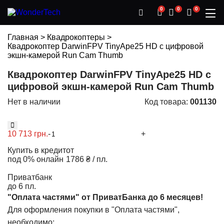
0
0
0
Главная
>
Квадрокоптеры
>
Квадрокоптер DarwinFPV TinyApe25 HD с цифровой
экшн-камерой Run Cam Thumb
Квадрокоптер DarwinFPV TinyApe25 HD с
цифровой экшн-камерой Run Cam Thumb
Нет в наличии
Код товара:
001130
Р
А
С
С
Р
О
Ч
10 713 грн.
-
+
К
А
Купить в кредит
от
под 0% онлайн
1786 ₴ / пл.
Приватбанк
до 6 пл.
"Оплата частями" от ПриватБанка до 6 месяцев!
Для оформления покупки в "Оплата частями",
необходимо: