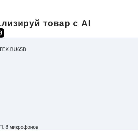
лизируй товар с AI
NTEK BU65B
МП, 8 микрофонов