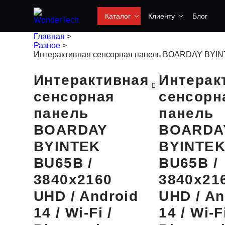
Каталог
Клиенту
Блог
Главная
>
Разное
>
Интерактивная сенсорная панель BOARDAY BYINTEK 
Интерактивная
Интерак
сенсорная
сенсорн
панель
панель
BOARDAY
BOARDA
BYINTEK
BYINTE
BU65B /
BU65B /
3840х2160
3840х21
UHD / Android
UHD / An
14 / Wi-Fi /
14 / Wi-Fi