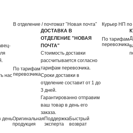
В отделение / почтомат "Новая почта"
Курьер НП по
ДОСТАВКА В
К
ОТДЕЛЕНИЕ "НОВАЯ
Д
По тарифам
перевозчика
авец-
ПОЧТА"
в
для
Стоимость доставки
п
й.
рассчитывается согласно
тарифам перевозчика.
По тарифам
перевозчика
ь нас
Сроки доставки в
отделение составит от 1 до
3 дней.
Гарантированно отправим
ваш товар в день его
заказа.
в день
Оригинальная
Поддержка
Быстрый
продукция
эксперта
возврат