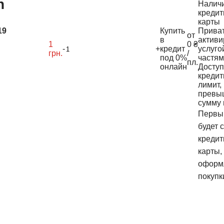
h
Налич
кредит
карты
19
Купить
Прива
от
в
актив
1
0 ₴
-
+
кредит
услуго
грн.
/
под 0%
частям
пл.
онлайн
Досту
креди
лимит,
превы
сумму 
Первы
будет 
кредит
карты,
оформ
покупк