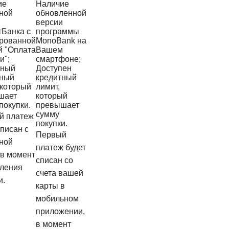
ие
Наличие
ной
обновленной
версии
тБанка с
программы
ированной
MonoBank на
й "Оплата
Вашем
и";
смартфоне;
пный
Доступен
тный
кредитный
 который
лимит,
шает
который
покупки.
превышает
сумму
й платеж
покупки.
списан с
Первый
ной
платеж будет
 в момент
списан со
ления
счета вашей
и.
карты в
мобильном
приложении,
в момент