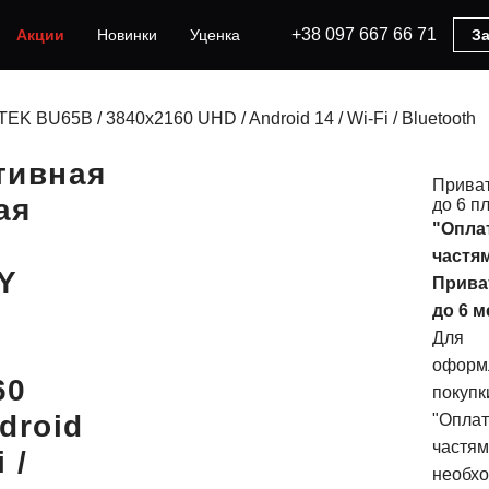
+38 097 667 66 71
Акции
Новинки
Уценка
За
BU65B / 3840х2160 UHD / Android 14 / Wi-Fi / Bluetooth
тивная
Прива
ая
до 6 пл
"Опла
частя
Y
Прива
K
до 6 м
Для
оформ
60
покупк
droid
"Опла
частям
 /
необхо