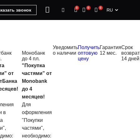
0
0
0
RU
казать звонок
Уведомить
Получить
Гарантия
Срок
тбанк
Монобанк
о наличии
оптовую
12 мес.
возврат
.
до 4 пл.
цену
14 дней
та
"Покупка
ми" от
частями" от
тБанка
Monobank
есяцев!
до 4
месяцев!
ления
Для
и в
оформления
та
"Покупки
и",
частями",
димо:
необходимо: