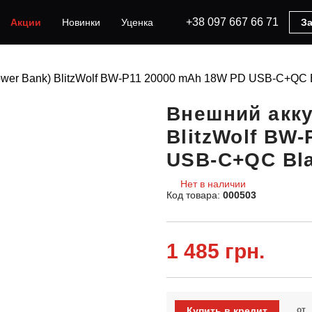
+38 097 667 66 71
Акции
Новинки
Уценка
За
wer Bank) BlitzWolf BW-P11 20000 mAh 18W PD USB-C+QC 
Внешний акку
BlitzWolf BW
USB-C+QC Bl
Нет в наличии
Код товара:
000503
1 485 грн.
Купить в кредит
от