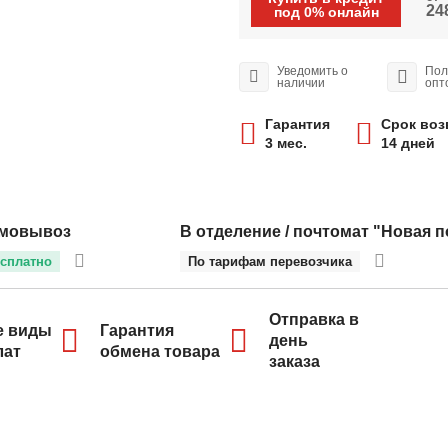
248
под 0% онлайн
Уведомить о
Пол
наличии
опт
Гарантия
Срок воз
3 мес.
14 дней
мовывоз
В отделение / почтомат "Новая п
сплатно
По тарифам перевозчика
Отправка в
е виды
Гарантия
день
лат
обмена товара
заказа