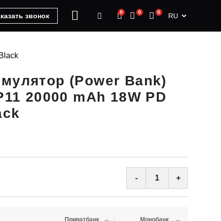
0
0
0
RU
казать звонок
Black
мулятор (Power Bank)
-P11 20000 mAh 18W PD
ack
-
+
Приватбанк
Монобанк