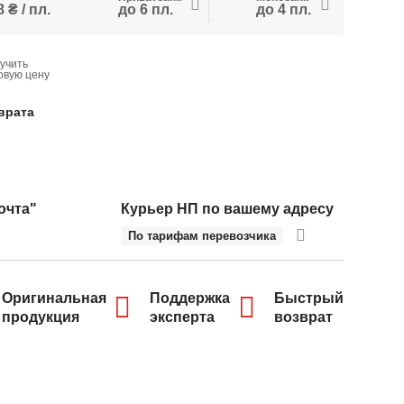
 ₴ / пл.
до 6 пл.
до 4 пл.
учить
овую цену
врата
очта"
Курьер НП по вашему адресу
По тарифам перевозчика
Оригинальная
Поддержка
Быстрый
продукция
эксперта
возврат