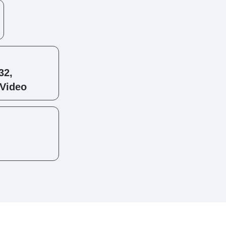
32,
-Video