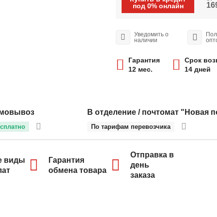
16
под 0% онлайн
Уведомить о
Пол
наличии
опт
Гарантия
Срок воз
12 мес.
14 дней
мовывоз
В отделение / почтомат "Новая п
сплатно
По тарифам перевозчика
Отправка в
е виды
Гарантия
день
лат
обмена товара
заказа