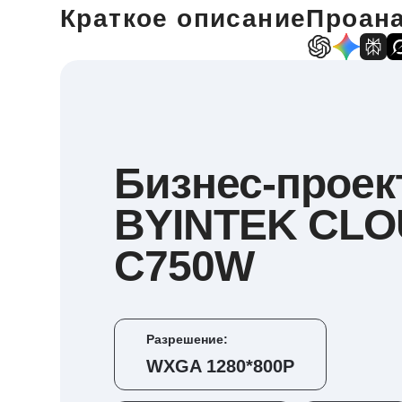
Краткое описание
Проана
Бизнес-проек
BYINTEK CL
C750W
Разрешение:
WXGA 1280*800P