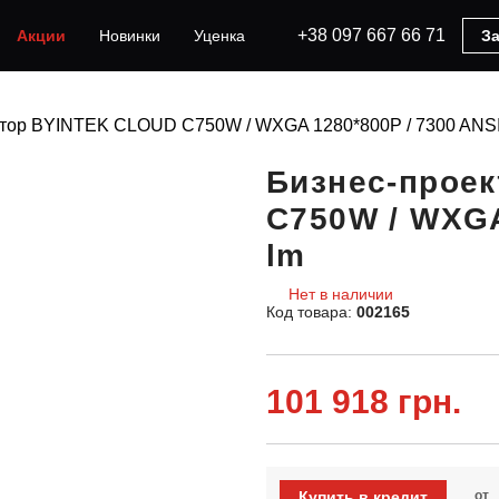
+38 097 667 66 71
Акции
Новинки
Уценка
За
ктор BYINTEK CLOUD C750W / WXGA 1280*800P / 7300 ANSI
Бизнес-прое
C750W / WXGA
lm
Нет в наличии
Код товара:
002165
101 918 грн.
Купить в кредит
от