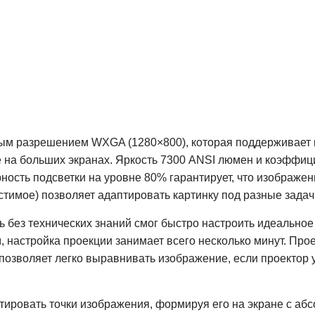
ым разрешением WXGA (1280×800), которая поддерживает в
е на больших экранах. Яркость 7300 ANSI люмен и коэффиц
ость подсветки на уровне 80% гарантирует, что изображени
стимое) позволяет адаптировать картинку под разные задач
ь без технических знаний смог быстро настроить идеально
 настройка проекции занимает всего несколько минут. Про
я позволяет легко выравнивать изображение, если проектор 
тировать точки изображения, формируя его на экране с аб