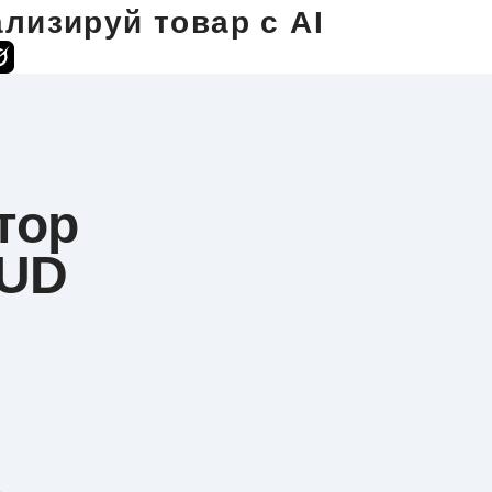
лизируй товар с AI
тор
OUD