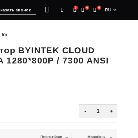
0
0
0
RU
казать звонок
 lm
ктор BYINTEK CLOUD
 1280*800P / 7300 ANSI
-
+
Приватбанк
Монобанк