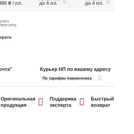
986 ₴ / пл.
до 6 пл.
до 4 пл.
учить
овую цену
врата
очта"
Курьер НП по вашему адресу
По тарифам перевозчика
Оригинальная
Поддержка
Быстрый
продукция
эксперта
возврат