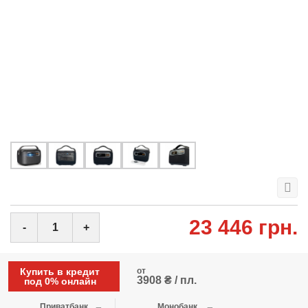
23 446 грн.
-
+
Купить в кредит
от
3908 ₴ / пл.
под 0% онлайн
Приватбанк
Монобанк