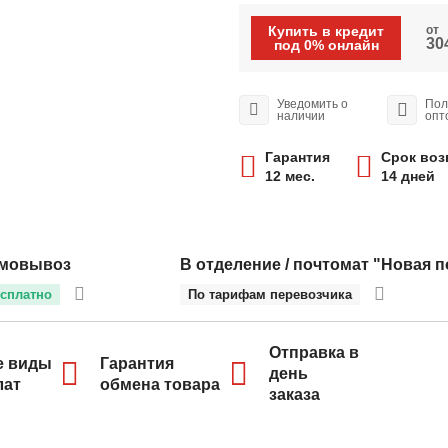
Купить в кредит
от
304
под 0% онлайн
Уведомить о
Пол
наличии
опт
Гарантия
Срок воз
12 мес.
14 дней
мовывоз
В отделение / почтомат "Новая п
сплатно
По тарифам перевозчика
Отправка в
е виды
Гарантия
день
лат
обмена товара
заказа