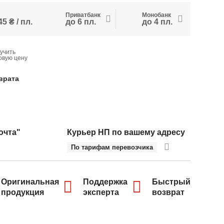
Приватбанк
Монобанк
5 ₴ / пл.
до 6 пл.
до 4 пл.
учить
овую цену
врата
очта"
Курьер НП по вашему адресу
По тарифам перевозчика
Оригинальная
Поддержка
Быстрый
продукция
эксперта
возврат