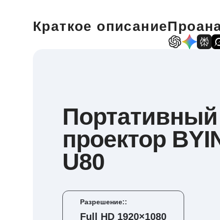
Краткое описание
Проана
Портативный
проектор BYI
U80
Разрешение::
Full HD 1920×1080