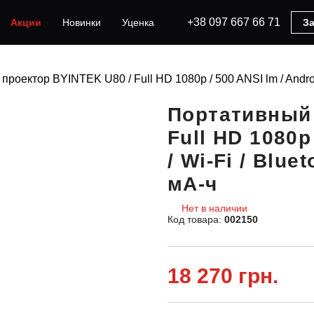
+38 097 667 66 71
Акции
Новинки
Уценка
За
роектор BYINTEK U80 / Full HD 1080p / 500 ANSI lm / Android
Портативный 
Full HD 1080p
/ Wi-Fi / Blu
мА-ч
Нет в наличии
Код товара:
002150
18 270 грн.