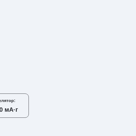
улятор:
0 мА·г