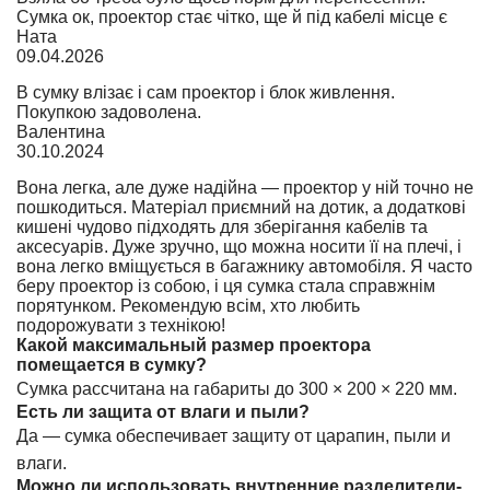
Сумка ок, проектор стає чітко, ще й під кабелі місце є
Ната
09.04.2026
В сумку влізає і сам проектор і блок живлення.
Покупкою задоволена.
Валентина
30.10.2024
Вона легка, але дуже надійна — проектор у ній точно не
пошкодиться. Матеріал приємний на дотик, а додаткові
кишені чудово підходять для зберігання кабелів та
аксесуарів. Дуже зручно, що можна носити її на плечі, і
вона легко вміщується в багажнику автомобіля. Я часто
беру проектор із собою, і ця сумка стала справжнім
порятунком. Рекомендую всім, хто любить
подорожувати з технікою!
Какой максимальный размер проектора
помещается в сумку?
Сумка рассчитана на габариты до 300 × 200 × 220 мм.
Есть ли защита от влаги и пыли?
Да — сумка обеспечивает защиту от царапин, пыли и
влаги.
Можно ли использовать внутренние разделители-