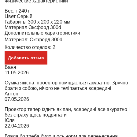
Физические характеристики
Вес, г
240 г
Цвет
Серый
Габариты
300 x 200 x 220 мм
Материал
Оксфорд 300d
Дополнительные характеристики
Материал: Оксфорд 300d
Количество отделов: 2
Добавить отзыв
Ваня
11.05.2026
Сумка якісна, проектор поміщається акуратно. Зручно
брати з собою, нічого не теліпається всередині
Антон
07.05.2026
Проектор тепер їздить як пан, всередині все акуратно і
без страху щось подряпати
Юля
22.04.2026
Взяла бо треба було щось норм для перенесення.