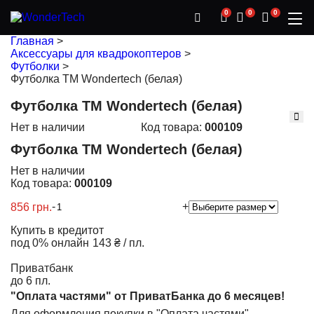
0
0
0
Главная
>
Аксессуары для квадрокоптеров
>
Футболки
>
Футболка TM Wondertech (белая)
Футболка TM Wondertech (белая)
Нет в наличии
Код товара:
000109
Футболка TM Wondertech (белая)
Нет в наличии
Код товара:
000109
-
+
856 грн.
Купить в кредит
от
под 0% онлайн
143 ₴ / пл.
Приватбанк
до 6 пл.
"Оплата частями" от ПриватБанка до 6 месяцев!
Для оформления покупки в "Оплата частями",