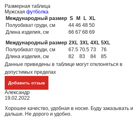
Размерная таблица
Мужская
футболка
Международный размер
S
M
L
XL
Полуобхват груди, см
44
46
48
50
Длина изделия, см
66
67
68
69
Международный размер
2XL
3XL
4XL
5XL
Полуобхват груди, см
67.5
70.5
73
76
Длина изделия, см
82
83
84
85
Данные приведены в таблице могут отклоняться в
допустимых пределах
Добавить отзыв
Александр
19.02.2022
Хорошее качество, удобная в носке. Буду заказывать и
дальше. Не дорого и удобно.