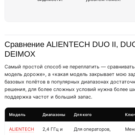
Сравнение ALIENTECH DUO II, DUO
DEIMOX
Самый простой способ не переплатить — сравнивать
модель дороже», а «какая модель закрывает мою зад
базовых полётов в популярных диапазонах достаточ
решения, для более сложных условий нужна более ш
поддержка частот и больший запас.
Модель
Диапазоны
Для кого
Ключ
ALIENTECH
2,4 ГГц и
Для операторов,
Мен