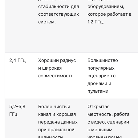
стабильности для
оборудованием,
соответствующих
которое работает в
систем.
1,2 ГГц.
2,4 ГГц
Хороший радиус
Большинство
и широкая
популярных
совместимость.
сценариев с
дронами и
пультами.
5,2–5,8
Более чистый
Открытая
ГГц
канал и хорошая
местность, работа
передача данных
с видео, сценарии
при правильной
с меньшим
видимости.
уровнем помех.