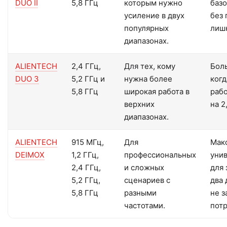
DUO II
5,8 ГГц
которым нужно
баз
усиление в двух
без 
популярных
лиш
диапазонах.
ALIENTECH
2,4 ГГц,
Для тех, кому
Боль
DUO 3
5,2 ГГц и
нужна более
когд
5,8 ГГц
широкая работа в
рабо
верхних
на 2
диапазонах.
ALIENTECH
915 МГц,
Для
Мак
DEIMOX
1,2 ГГц,
профессиональных
уни
2,4 ГГц,
и сложных
для 
5,2 ГГц,
сценариев с
два 
5,8 ГГц
разными
не 
частотами.
потр