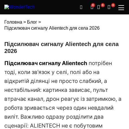
0
0
0
Головна
>
Блог
>
Підсилювач сигналу Alientech для села 2026
Підсилювач сигналу Alientech для села
2026
Підсилювач сигналу Alientech
потрібен
тоді, коли зв’язок у селі, полі або на
відкритій ділянці не просто слабкий, а
нестабільний: картинка зависає, пульт
втрачає канал, дрон реагує із затримкою, а
робота зривається через один невдалий
виліт. Важливо одразу розділити два
сценарії: ALIENTECH не є побутовим