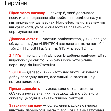
Терміни
Підсилювач сигналу
— пристрій, який допомагає
посилити передавання або приймання радіосигналу в
підтримуваних діапазонах. Його ефективність залежить
від сумісності, умов місцевості та правильного
спрямування антени.
Діапазон частот
— частина радіоспектра, у якій працює
обладнання. Для ALIENTECH важливо знати, чи потрібні
тобі 2,4 ГГц, 5,8 ГГц, 5,2 ГГц, 915 МГц або 1,2 ГГц.
2,4 ГГц
— популярний діапазон із добрим радіусом дії та
широкою сумісністю. У ньому може бути більше
перешкод від іншої техніки.
5,8 ГГц
— діапазон, який часто дає чистіший канал і
добру передачу даних, але сильніше залежить від
прямої видимості.
Пряма видимість
— умова, коли між антеною та
об’єктом немає значних перешкод. Для стабільного
сигналу це один із найважливіших факторів.
Затухання сигналу
— ослаблення радіохвилі через
відстань, перешкоди, рельєф або шум. Саме затухання