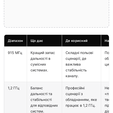
Діапазон
Що дає
Де корисний
На щ
915 МГц
Кращий запас
Складні польові
Потр
дальності в
сценарії, де
обла
сумісних
важлива
цим 
системах.
стабільність
каналу.
1,2 ГГц
Баланс
Професійні
Не в
дальності та
сценарії з
«про
стабільності
обладнанням, яке
твоє
для відповідних
працює в 1,2 ГГц.
підт
систем.
діап