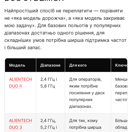
Найпростіший спосіб не переплатити — порівняти
не «яка модель дорожча», а «яка модель закриває
мою задачу». Для базових польотів у популярних
діапазонах достатньо одного рішення, для
складніших умов потрібна ширша підтримка частот
і більший запас.
Модель
Діапазони
Для кого
Ключова
ALIENTECH
2,4 ГГц і
Для операторів,
Менше о
DUO II
5,8 ГГц
яким потрібне
базових
посилення у двох
переплат
популярних
частоти.
діапазонах.
ALIENTECH
2,4 ГГц,
Для тих, кому
Більше г
DUO 3
5,2 ГГц і
потрібна ширша
обладна