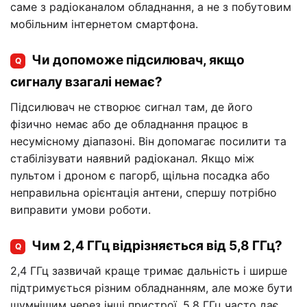
саме з радіоканалом обладнання, а не з побутовим
мобільним інтернетом смартфона.
Чи допоможе підсилювач, якщо
Q
сигналу взагалі немає?
Підсилювач не створює сигнал там, де його
фізично немає або де обладнання працює в
несумісному діапазоні. Він допомагає посилити та
стабілізувати наявний радіоканал. Якщо між
пультом і дроном є пагорб, щільна посадка або
неправильна орієнтація антени, спершу потрібно
виправити умови роботи.
Чим 2,4 ГГц відрізняється від 5,8 ГГц?
Q
2,4 ГГц зазвичай краще тримає дальність і ширше
підтримується різним обладнанням, але може бути
шумнішим через інші пристрої. 5,8 ГГц часто дає