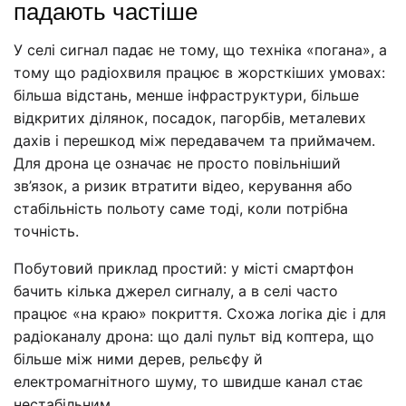
падають частіше
У селі сигнал падає не тому, що техніка «погана», а
тому що радіохвиля працює в жорсткіших умовах:
більша відстань, менше інфраструктури, більше
відкритих ділянок, посадок, пагорбів, металевих
дахів і перешкод між передавачем та приймачем.
Для дрона це означає не просто повільніший
зв’язок, а ризик втратити відео, керування або
стабільність польоту саме тоді, коли потрібна
точність.
Побутовий приклад простий: у місті смартфон
бачить кілька джерел сигналу, а в селі часто
працює «на краю» покриття. Схожа логіка діє і для
радіоканалу дрона: що далі пульт від коптера, що
більше між ними дерев, рельєфу й
електромагнітного шуму, то швидше канал стає
нестабільним.