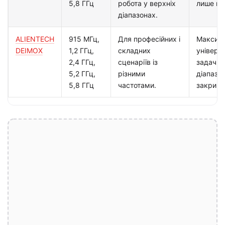
5,8 ГГц
робота у верхніх
лише на 
діапазонах.
ALIENTECH
915 МГц,
Для професійних і
Максим
DEIMOX
1,2 ГГц,
складних
універс
2,4 ГГц,
сценаріїв із
задач, 
5,2 ГГц,
різними
діапазо
5,8 ГГц
частотами.
закрива