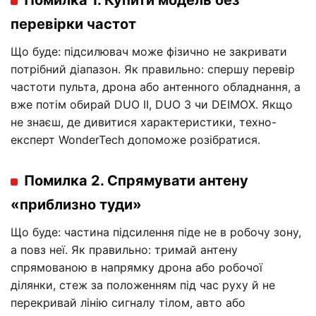
Помилка 1. Купити модель без
перевірки частот
Що буде: підсилювач може фізично не закривати
потрібний діапазон. Як правильно: спершу перевір
частоти пульта, дрона або антенного обладнання, а
вже потім обирай DUO II, DUO 3 чи DEIMOX. Якщо
не знаєш, де дивитися характеристики, техно-
експерт WonderTech допоможе розібратися.
Помилка 2. Спрямувати антену
«приблизно туди»
Що буде: частина підсилення піде не в робочу зону,
а повз неї. Як правильно: тримай антену
спрямованою в напрямку дрона або робочої
ділянки, стеж за положенням під час руху й не
перекривай лінію сигналу тілом, авто або