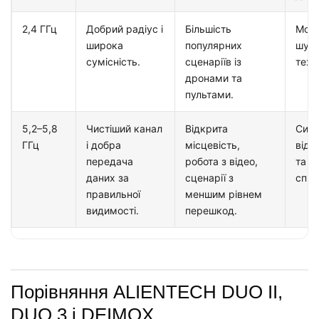
2,4 ГГц
Добрий радіус і
Більшість
Може
широка
популярних
шуму
сумісність.
сценаріїв із
техні
дронами та
пультами.
5,2–5,8
Чистіший канал
Відкрита
Силь
ГГц
і добра
місцевість,
від 
передача
робота з відео,
та п
даних за
сценарії з
спря
правильної
меншим рівнем
видимості.
перешкод.
Порівняння ALIENTECH DUO II,
DUO 3 і DEIMOX