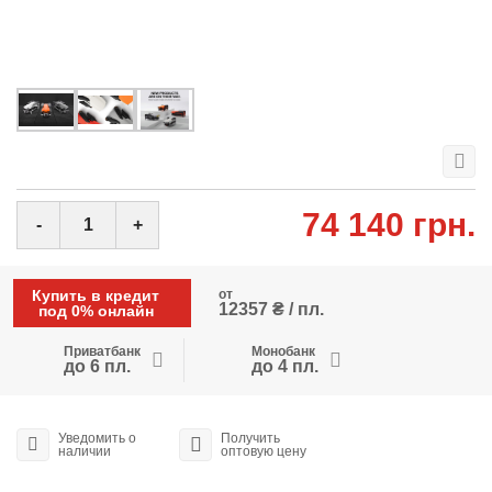
74 140 грн.
-
+
Купить в кредит
от
12357 ₴ / пл.
под 0% онлайн
Приватбанк
Монобанк
до 6 пл.
до 4 пл.
Уведомить о
Получить
наличии
оптовую цену