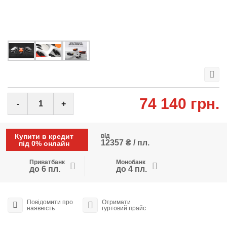
74 140 грн.
-
+
Купити в кредит
від
12357 ₴ / пл.
під 0% онлайн
Приватбанк
Монобанк
до 6 пл.
до 4 пл.
Повідомити про
Отримати
наявність
гуртовий прайс