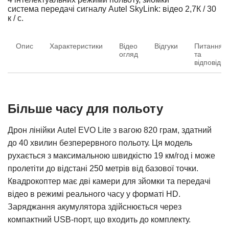
система передачі сигналу Autel SkyLink: відео 2,7К / 30
к / с.
Опис
Характеристики
Відео
Відгуки
Питання
огляд
та
відповіді
Більше часу для польоту
Дрон лінійки Autel EVO Lite з вагою 820 грам, здатний
до 40 хвилин безперервного польоту. Ця модель
рухається з максимальною швидкістю 19 км/год і може
пролетіти до відстані 250 метрів від базової точки.
Квадрокоптер має дві камери для зйомки та передачі
відео в режимі реального часу у форматі HD.
Заряджання акумулятора здійснюється через
компактний USB-порт, що входить до комплекту.