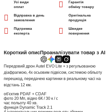
Усі види
Гарантія
оплат
обміну товару
Відправка в день
Оригінальна
замовлення
продукція
Підтримка
Швидке
експерта
повернення
Короткий опис
Проаналізувати товар з AI
Передовий дрон Autel EVO Lite + з регульованою
діафрагмою, 4х осьовим підвісом, системою обльоту
перешкод, передачею картинки в реальному часі на
відстань 12 км.
об'єктив PDAF + CDAF
фото 20 Мп, відео 6К / 30 к / с
час польоту 40 хв.
функція Dynamic Track 2.1
4 інтелектуальних режими польоту, зйомки