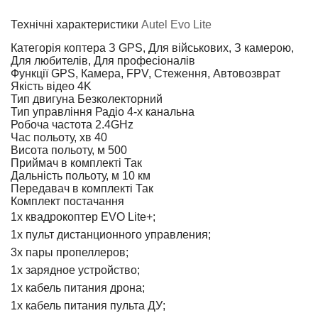
Технічні характеристики
Autel Evo Lite
Категорія коптера
З GPS, Для військових, З камерою,
Для любителів, Для професіоналів
Функції
GPS, Камера, FPV, Стеження, Автовозврат
Якість відео
4K
Тип двигуна
Безколекторний
Тип управління
Радіо 4-х канальна
Робоча частота
2.4GHz
Час польоту, хв
40
Висота польоту, м
500
Приймач в комплекті
Так
Дальність польоту, м
10 км
Передавач в комплекті
Так
Комплект постачання
1х квадрокоптер EVO Lite+;
1х пульт дистанционного управления;
3х пары пропеллеров;
1х зарядное устройство;
1х кабель питания дрона;
1х кабель питания пульта ДУ;