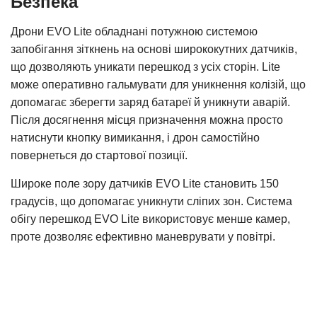
Безпека
Дрони EVO Lite обладнані потужною системою
запобігання зіткнень на основі ширококутних датчиків,
що дозволяють уникати перешкод з усіх сторін. Lite
може оперативно гальмувати для уникнення колізій, що
допомагає зберегти заряд батареї й уникнути аварій.
Після досягнення місця призначення можна просто
натиснути кнопку вимикання, і дрон самостійно
повернеться до стартової позиції.
Широке поле зору датчиків EVO Lite становить 150
градусів, що допомагає уникнути сліпих зон. Система
обігу перешкод EVO Lite використовує менше камер,
проте дозволяє ефективно маневрувати у повітрі.