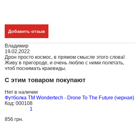
Добавить отзыв
Владимир
19.02.2022
Дрон просто космос, в прямом смысле этого слова!
Живу в пригороде, и очень люблю с ними полетать,
чтоб поснимать краевиды.
С этим товаром покупают
Нет в наличии
Н
Футболка TM Wondertech - Drone To The Future (черная)
Ф
Код:
000108
К
1
856 грн.
85