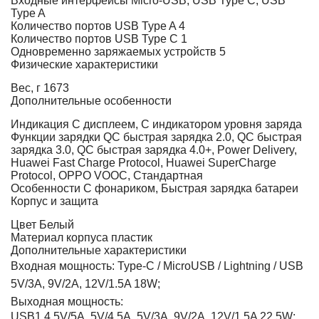
Входные интерфейсы
Micro-USB, USB Type C, USB
Type A
Количество портов USB Type A
4
Количество портов USB Type С
1
Одновременно заряжаемых устройств
5
Физические характеристики
Вес, г
1673
Дополнительные особенности
Индикация
С дисплеем, С индикатором уровня заряда
Функции зарядки
QC быстрая зарядка 2.0, QC быстрая
зарядка 3.0, QC быстрая зарядка 4.0+, Power Delivery,
Huawei Fast Charge Protocol, Huawei SuperCharge
Protocol, OPPO VOOC, Стандартная
Особенности
С фонариком, Быстрая зарядка батареи
Корпус и защита
Цвет
Белый
Материал корпуса
пластик
Дополнительные характеристики
Входная мощность:
Type-C / MicroUSB / Lightning / USB
5V/3A, 9V/2A, 12V/1.5A 18W;
Выходная мощность:
USB1 4.5V/5A, 5V/4.5A, 5V/3A, 9V/2A, 12V/1.5A 22.5W;