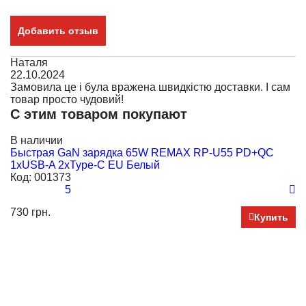
Добавить отзыв
Наталя
22.10.2024
Замовила це і була вражена швидкістю доставки. І сам
товар просто чудовий!
С этим товаром покупают
В наличии
В
Быстрая GaN зарядка 65W REMAX RP-U55 PD+QC
Б
1xUSB-A 2xType-C EU Белый
P
Код:
001373
К
5
730 грн.
29
Купить