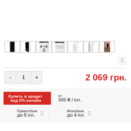
2 069 грн.
-
+
Купить в кредит
от
345 ₴ / пл.
под 0% онлайн
Приватбанк
Монобанк
до 6 пл.
до 4 пл.