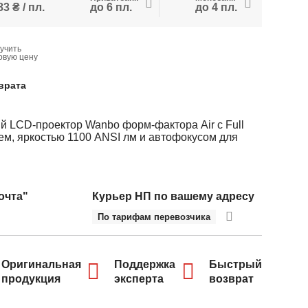
3 ₴ / пл.
до 6 пл.
до 4 пл.
учить
овую цену
врата
й LCD-проектор Wanbo форм-фактора Air с Full
м, яркостью 1100 ANSI лм и автофокусом для
очта"
Курьер НП по вашему адресу
По тарифам перевозчика
Оригинальная
Поддержка
Быстрый
продукция
эксперта
возврат