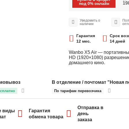
198
под 0% онлайн
Уведомить о
Пол
наличии
опт
Гарантия
Срок воз
12 мес.
14 дней
Wanbo X5 Air — портативны
HD (1920×1080) разрешение
домашнего кино.
мовывоз
В отделение / почтомат "Новая п
сплатно
По тарифам перевозчика
Отправка в
е виды
Гарантия
день
лат
обмена товара
заказа