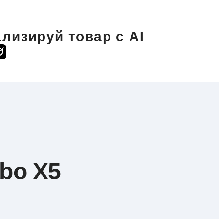
лизируй товар с AI
bo X5