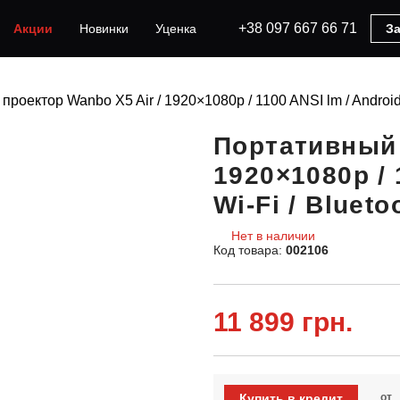
+38 097 667 66 71
Акции
Новинки
Уценка
За
роектор Wanbo X5 Air / 1920×1080p / 1100 ANSI lm / Android 9
Портативный 
1920×1080p / 
Wi-Fi / Blueto
Нет в наличии
Код товара:
002106
11 899 грн.
Купить в кредит
от