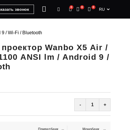
0
0
0
RU
казать звонок
 / Wi-Fi / Bluetooth
проектор Wanbo X5 Air /
1100 ANSI lm / Android 9 /
oth
-
+
Приватбанк
Монобанк