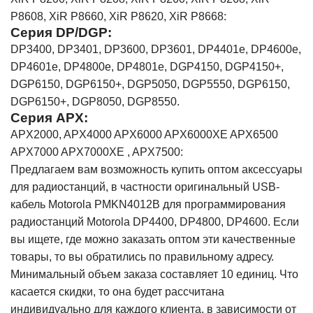
P8608, XiR P8660, XiR P8620, XiR P8668:
Серия DP/DGP:
DP3400, DP3401, DP3600, DP3601, DP4401e, DP4600e,
DP4601e, DP4800e, DP4801e, DGP4150, DGP4150+,
DGP6150, DGP6150+, DGP5050, DGP5550, DGP6150,
DGP6150+, DGP8050, DGP8550.
Серия APX:
APX2000, APX4000 APX6000 APX6000XE APX6500
APX7000 APX7000XE , APX7500:
Предлагаем вам возможность купить оптом аксессуары
для радиостанций, в частности оригинальный USB-
кабель Motorola PMKN4012В для программирования
радиостанций Motorola DP4400, DP4800, DP4600. Если
вы ищете, где можно заказать оптом эти качественные
товары, то вы обратились по правильному адресу.
Минимальный объем заказа составляет 10 единиц. Что
касается скидки, то она будет рассчитана
индивидуально для каждого клиента, в зависимости от