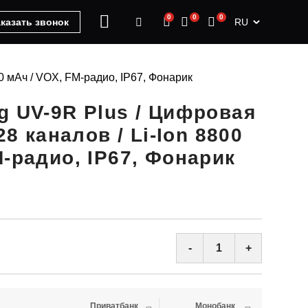
0
0
0
RU
казать звонок
00 мАч / VOX, FM-радио, IP67, Фонарик
g UV-9R Plus / Цифровая
28 каналов / Li-Ion 8800
M-радио, IP67, Фонарик
-
+
Приватбанк
Монобанк