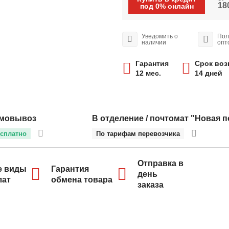
180
под 0% онлайн
Уведомить о
Пол
наличии
опт
Гарантия
Срок воз
12 мес.
14 дней
мовывоз
В отделение / почтомат "Новая п
сплатно
По тарифам перевозчика
Отправка в
е виды
Гарантия
день
лат
обмена товара
заказа