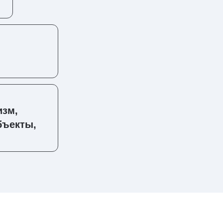
изм,
бъекты,