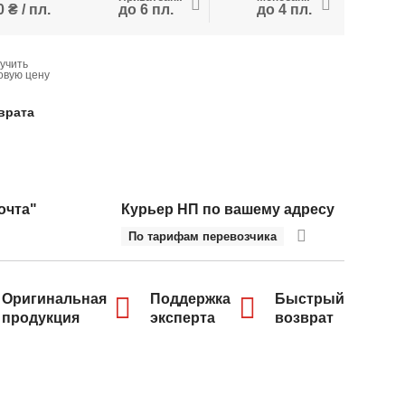
 ₴ / пл.
до 6 пл.
до 4 пл.
учить
овую цену
врата
очта"
Курьер НП по вашему адресу
По тарифам перевозчика
Оригинальная
Поддержка
Быстрый
продукция
эксперта
возврат