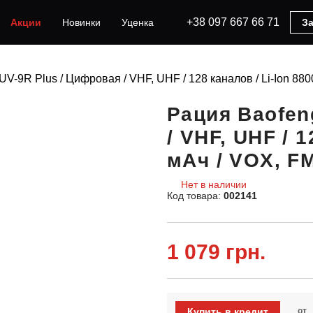
+38 097 667 66 71
Акции
Новинки
Уценка
За
UV-9R Plus / Цифровая / VHF, UHF / 128 каналов / Li-Ion 88
Рация Baofen
/ VHF, UHF / 1
мАч / VOX, F
Нет в наличии
Код товара:
002141
1 079 грн.
Купить в кредит
от