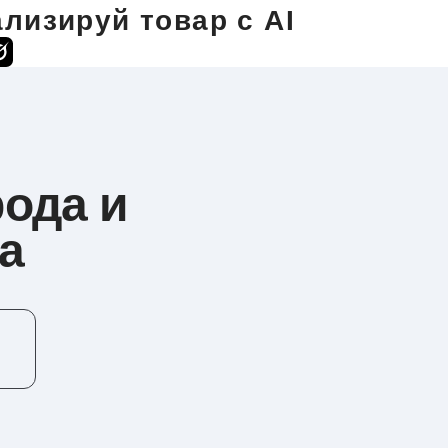
лизируй товар с AI
рода и
а