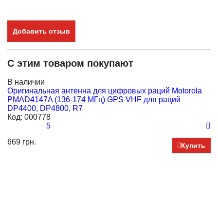
Добавить отзыв
С этим товаром покупают
Н
В наличии
В
Оригинальная антенна для цифровых раций Motorola
А
PMAD4147A (136-174 МГц) GPS VHF для раций
D
DP4400, DP4800, R7
К
Код:
000778
5
2 
669 грн.
Купить