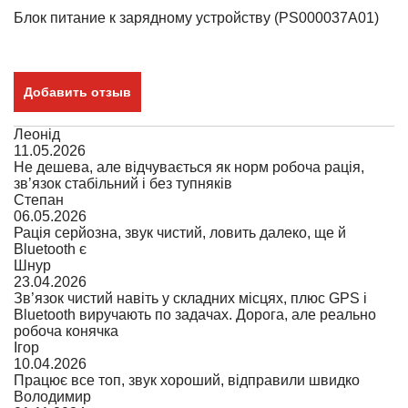
Блок питание к зарядному устройству (PS000037A01)
Добавить отзыв
Леонід
11.05.2026
Не дешева, але відчувається як норм робоча рація,
зв’язок стабільний і без тупняків
Степан
06.05.2026
Рація серйозна, звук чистий, ловить далеко, ще й
Bluetooth є
Шнур
23.04.2026
Зв’язок чистий навіть у складних місцях, плюс GPS і
Bluetooth виручають по задачах. Дорога, але реально
робоча конячка
Ігор
10.04.2026
Працює все топ, звук хороший, відправили швидко
Володимир