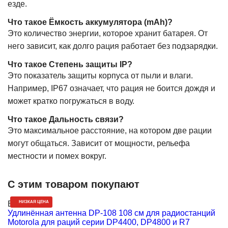
езде.
Что такое Ёмкость аккумулятора (mAh)?
Это количество энергии, которое хранит батарея. От
него зависит, как долго рация работает без подзарядки.
Что такое Степень защиты IP?
Это показатель защиты корпуса от пыли и влаги.
Например, IP67 означает, что рация не боится дождя и
может кратко погружаться в воду.
Что такое Дальность связи?
Это максимальное расстояние, на котором две рации
могут общаться. Зависит от мощности, рельефа
местности и помех вокруг.
С этим товаром покупают
В наличии
НИЗКАЯ ЦЕНА
В
Удлинённая антенна DP-108 108 см для радиостанций
О
Motorola для раций серии DP4400, DP4800 и R7
P