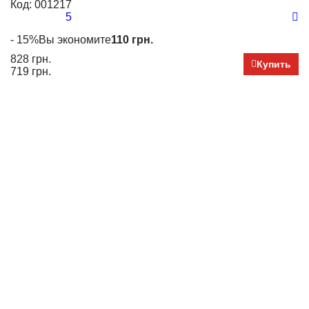
Код:
001217
К
5
- 15%
Вы экономите
110 грн.
2 
828 грн.
Купить
719 грн.