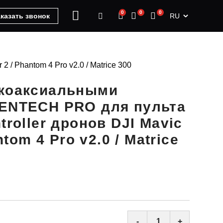
0
0
0
RU
казать звонок
 / Phantom 4 Pro v2.0 / Matrice 300
 коаксиальными
IENTECH PRO для пульта
troller дронов DJI Mavic
antom 4 Pro v2.0 / Matrice
-
+