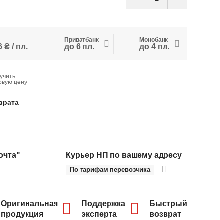
Приватбанк
Монобанк
 ₴ / пл.
до 6 пл.
до 4 пл.
учить
овую цену
врата
очта"
Курьер НП по вашему адресу
По тарифам перевозчика
Оригинальная
Поддержка
Быстрый
продукция
эксперта
возврат