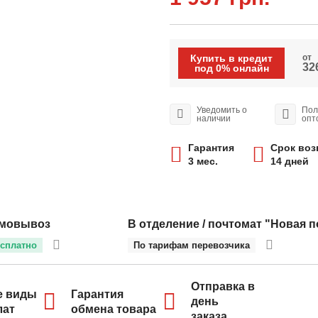
Купить в кредит
от
326
под 0% онлайн
Уведомить о
Пол
наличии
опт
Гарантия
Срок воз
3 мес.
14 дней
мовывоз
В отделение / почтомат "Новая п
сплатно
По тарифам перевозчика
Отправка в
е виды
Гарантия
день
лат
обмена товара
заказа