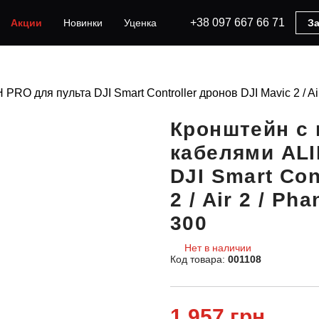
+38 097 667 66 71
Акции
Новинки
Уценка
За
для пульта DJI Smart Controller дронов DJI Mavic 2 / Air 2
Кронштейн с
кабелями AL
DJI Smart Con
2 / Air 2 / Ph
300
Нет в наличии
Код товара:
001108
1 957 грн.