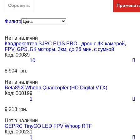
Передатчик в комплекте
Средний (от 25 см до 50 см)
Сбросить
Применит
Приемник в комплекте
Большой (от 51 см)
Фильтр
С FPV
С автопилотом
Нет в наличии
С барометром
Квадрокоптер SJRC F11S PRO - дрон c 4K камерой,
FPV, GPS, БК моторы, 3км, до 26 мин. с сумкой
С видеокамерой
Код:
00089
10
С гироскопом
8 904 грн.
С очками
Нет в наличии
С кейсом
Beta85X Whoop Quadcopter (HD Digital VTX)
Код:
000199
1
9 213 грн.
Нет в наличии
GEPRC TinyGO LED FPV Whoop RTF
Код:
000231
1