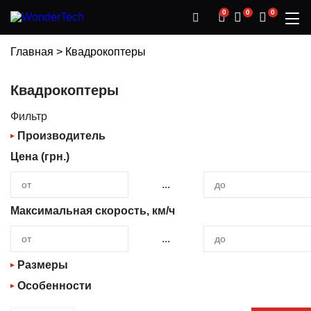
0
0
0
НИЗКАЯ ЦЕНА
WOW PRICE
WOW PRICE
РАССРОЧКА
РАССРОЧКА
РАССРОЧКА
НИЗКАЯ ЦЕНА
НИЗКАЯ ЦЕНА
Главная
>
Квадрокоптеры
Квадрокоптеры
Фильтр
Производитель
Цена (грн.)
BETAFPV
...
FIMI
Максимальная скорость, км/ч
...
Размеры
Особенности
Маленький (от 10 см до 25 см)