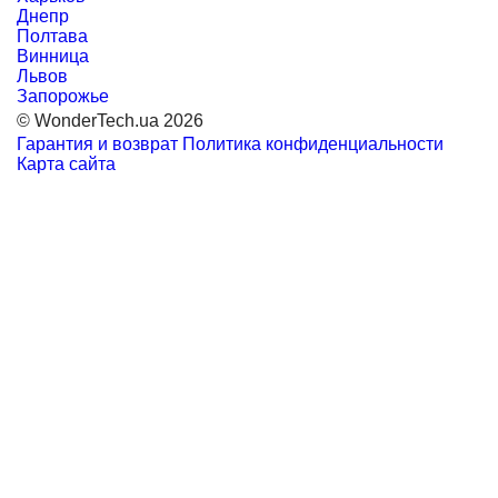
Днепр
Полтава
Винница
Львов
Запорожье
© WonderTech.ua 2026
Гарантия и возврат
Политика конфиденциальности
Карта сайта
+38 097 667 66 71
Заказать звонок
Войти
Каталог
Производители
Motorola
BETAFPV
DarwinFPV
FIMI
Remax
RC
SanDisk
NexTool
GenMachine