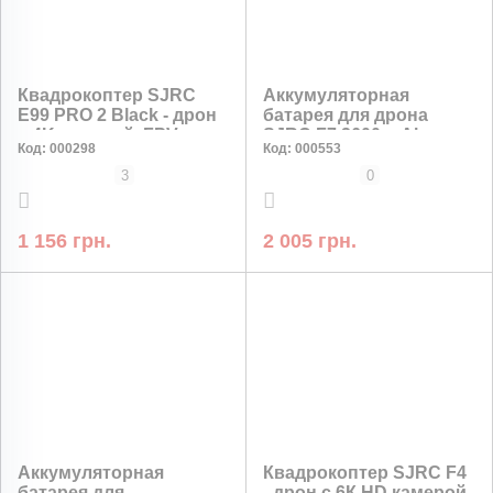
Квадрокоптер SJRC
Аккумуляторная
E99 PRO 2 Black - дрон
батарея для дрона
с 4K камерой, FPV, до
SJRC F7 2600 mAh
Код:
000298
Код:
000553
100 м, 20 мин
3
0
1 156 грн.
2 005 грн.
Аккумуляторная
Квадрокоптер SJRC F4
батарея для
- дрон с 6К HD камерой,