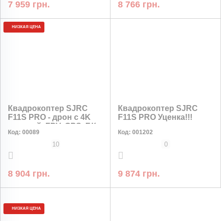
7 959 грн.
8 766 грн.
НИЗКАЯ ЦЕНА
Квадрокоптер SJRC
Квадрокоптер SJRC
F11S PRO - дрон c 4K
F11S PRO Уценка!!!
камерой, FPV, GPS, БК
Код:
00089
Код:
001202
моторы, 3км, до 26 мин.
с сумкой
10
0
8 904 грн.
9 874 грн.
РАССРОЧКА
НИЗКАЯ ЦЕНА