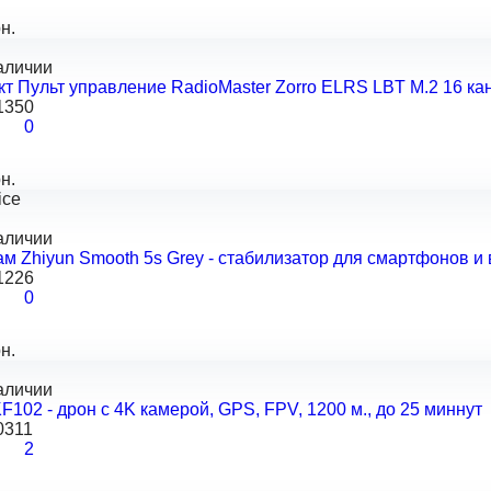
н.
аличии
т Пульт управление RadioMaster Zorro ELRS LBT M.2 16 ка
1350
0
н.
ice
аличии
м Zhiyun Smooth 5s Grey - стабилизатор для смартфонов и
1226
0
н.
аличии
102 - дрон с 4K камерой, GPS, FPV, 1200 м., до 25 миннут
0311
2