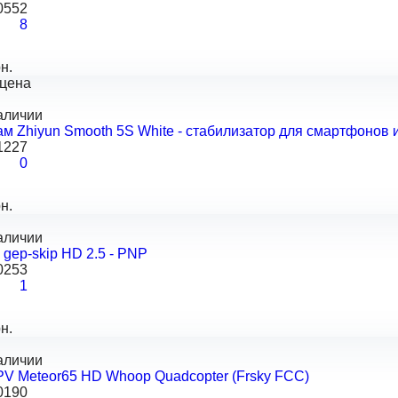
0552
8
н.
 цена
аличии
м Zhiyun Smooth 5S White - стабилизатор для смартфонов 
1227
0
н.
аличии
gep-skip HD 2.5 - PNP
0253
1
н.
аличии
V Meteor65 HD Whoop Quadcopter (Frsky FCC)
0190