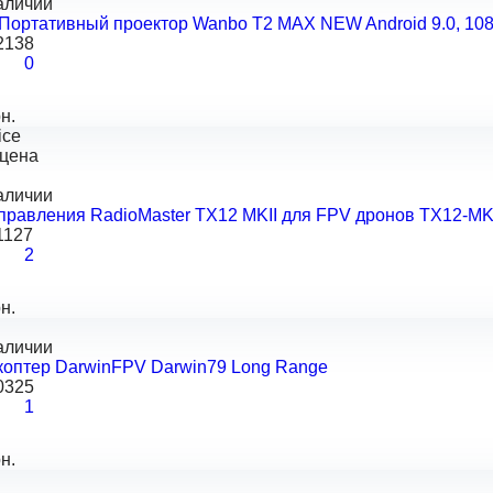
аличии
Портативный проектор Wanbo T2 MAX NEW Android 9.0, 1080
2138
0
н.
ice
 цена
аличии
правления RadioMaster TX12 MKII для FPV дронов TX12-MK
1127
2
н.
аличии
коптер DarwinFPV Darwin79 Long Range
0325
1
н.