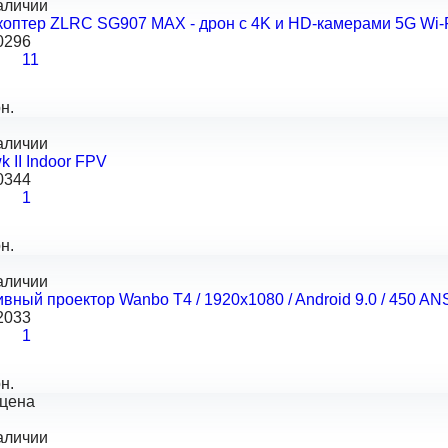
аличии
оптер ZLRC SG907 MAX - дрон с 4K и HD-камерами 5G Wi-Fi,
0296
11
н.
аличии
k II Indoor FPV
0344
1
н.
аличии
вный проектор Wanbo T4 / 1920x1080 / Android 9.0 / 450 ANSI 
2033
1
н.
 цена
аличии