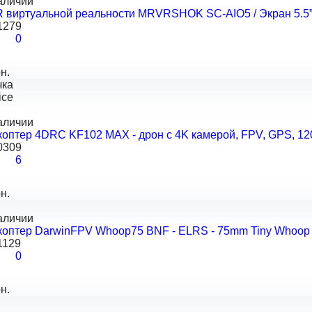
аличии
 виртуальной реальности MRVRSHOK SC-AIO5 / Экран 5.5”/ 2
1279
0
н.
чка
ice
аличии
оптер 4DRC KF102 MAX - дрон с 4K камерой, FPV, GPS, 1200
0309
6
н.
аличии
коптер DarwinFPV Whoop75 BNF - ELRS - 75mm Tiny Whoop 
1129
0
н.