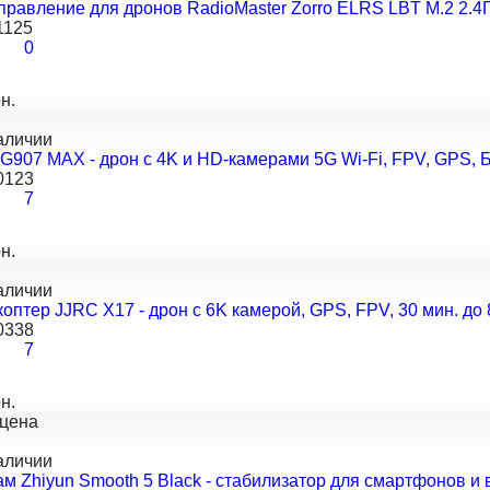
правление для дронов RadioMaster Zorro ELRS LBT M.2 2.4
1125
0
н.
аличии
907 MAX - дрон с 4K и HD-камерами 5G Wi-Fi, FPV, GPS, Б
0123
7
н.
аличии
оптер JJRC X17 - дрон с 6K камерой, GPS, FPV, 30 мин. до 
0338
7
н.
 цена
аличии
м Zhiyun Smooth 5 Black - стабилизатор для смартфонов и