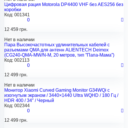
Цифровая рация Motorola DP4400 VHF без AES256 без
коробки
Код:
001341
0
12 459 грн.
Нет в наличии
Пара Высокочастотных удлинительных кабелей с
разъемами QMA для антенн ALIENTECH Deimox
(CG240-QMA-MW/N-M, 20 метров, тип ”Папа-Мама”)
Код:
002113
0
12 499 грн.
Нет в наличии
Монитор Xiaomi Curved Gaming Monitor G34WQi с
изогнутым экраном / 3440×1440 Ultra WQHD / 180 Гц /
HDR 400 / 34″ / Черный
Код:
002344
0
12 499 грн.