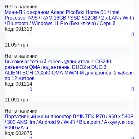
Нет в наличии
Мини-ПК с экраном Acepc PicoBox Home S1 / Intel
Processor N95 / RAM 16GB / SSD 512GB / 2 x LAN / Wi-Fi
/ Bluetooth / Windows 11 Pro (Без ключа) / Серый
Код:
001313
1
11 057 грн.
Нет в наличии
Высокочастотный кабель удлинитель с CG240
разъемом QMA под антенны DUO2 и DUO 3
ALIENTECH CG240-QMA-MW/N-M для дронов, 2 кабеля
по 12 метров
Код:
001214
0
11 091 грн.
Нет в наличии
Портативный мини-проектор BYINTEK P70 / 960 х 540Р
/ 300 ANSI lm / Android 9 / Wi-Fi / Bluetooth / Аккумулятор
8000 мА·ч
Код:
002075
0