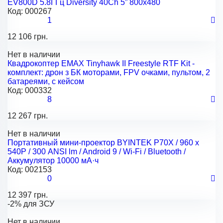
EV800D 5.8ГГц Diversity 40Ch 5” 800х480
Код:
000267
1
12 106 грн.
Нет в наличии
Квадрокоптер EMAX Tinyhawk II Freestyle RTF Kit -
комплект: дрон з БК моторами, FPV очками, пультом, 2
батареями, с кейсом
Код:
000332
8
12 267 грн.
Нет в наличии
Портативный мини-проектор BYINTEK P70X / 960 х
540Р / 300 ANSI lm / Android 9 / Wi-Fi / Bluetooth /
Аккумулятор 10000 мА·ч
Код:
002153
0
12 397 грн.
-2% для ЗСУ
Нет в наличии