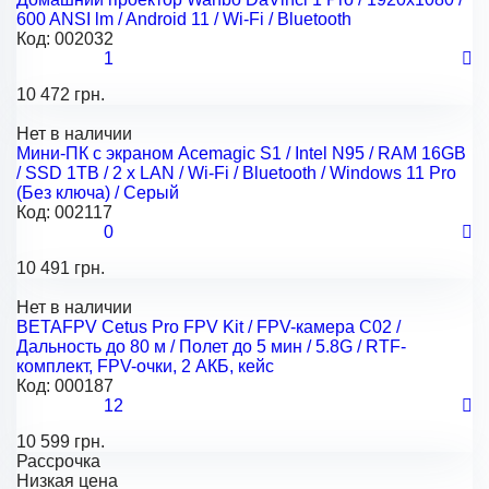
600 ANSI lm / Android 11 / Wi-Fi / Bluetooth
Код:
002032
1
10 472 грн.
Нет в наличии
Мини-ПК с экраном Acemagic S1 / Intel N95 / RAM 16GB
/ SSD 1TB / 2 x LAN / Wi-Fi / Bluetooth / Windows 11 Pro
(Без ключа) / Серый
Код:
002117
0
10 491 грн.
Нет в наличии
BETAFPV Cetus Pro FPV Kit / FPV-камера C02 /
Дальность до 80 м / Полет до 5 мин / 5.8G / RTF-
комплект, FPV-очки, 2 АКБ, кейс
Код:
000187
12
10 599 грн.
Рассрочка
Низкая цена