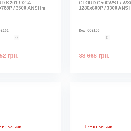
D K201 / XGA
CLOUD C500WST / W
×768Р / 3500 ANSI lm
1280х800P / 3300 ANSI
02161
Код:
002163
0
0
52 грн.
33 668 грн.
т в наличии
Нет в наличии