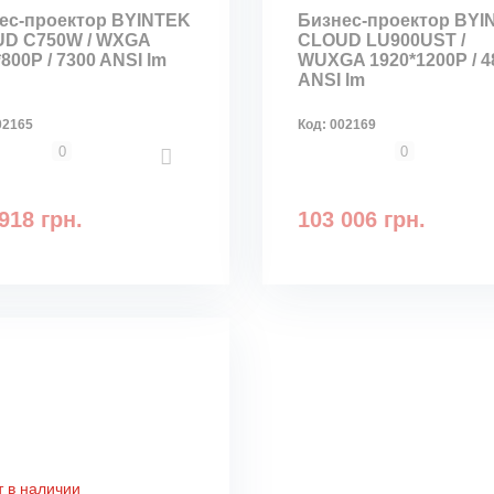
ес-проектор BYINTEK
Бизнес-проектор BYI
D C750W / WXGA
CLOUD LU900UST /
800P / 7300 ANSI lm
WUXGA 1920*1200P / 4
ANSI lm
02165
Код:
002169
0
0
918 грн.
103 006 грн.
т в наличии