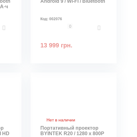
tooth
Android 9 / Wi-Fi / Bluetooth
мА·ч
Код:
002076
0
13 999 грн.
Нет в наличии
ор
Портативный проектор
l HD
BYINTEK R20 / 1280 х 800Р