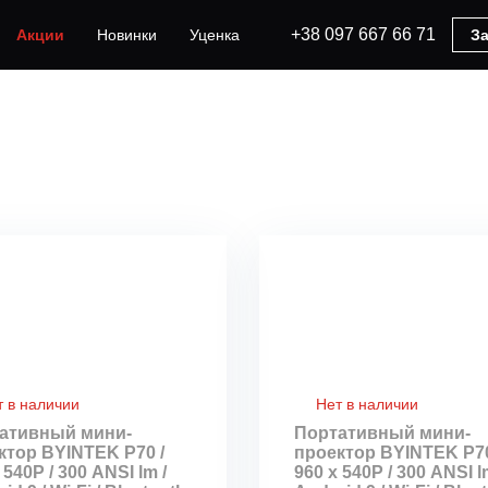
+38 097 667 66 71
Акции
Новинки
Уценка
За
т в наличии
Нет в наличии
ативный мини-
Портативный мини-
ктор BYINTEK P70 /
проектор BYINTEK P70
 540Р / 300 ANSI lm /
960 х 540Р / 300 ANSI l