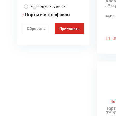
Andro
/ Ак
Коррекция искажения
Порты и интерфейсы
Код:
0
1 x HDMI
Сбросить
Применить
3,5mm jack
11 0
1 x USB 2.0
Ethernet
DC In
USB 3.0
Не
Порт
BYIN