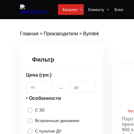
Каталог
Клиенту
Блог
Главная
>
Производители
>
Byintek
Фильтр
Цена (грн.)
...
Особенности
С 3D
Не
Порт
Встроенные динамики
прое
960 х
С пультом ДУ