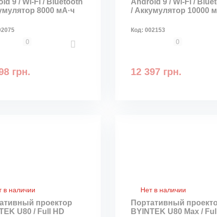
id 9 / Wi-Fi / Bluetooth
Android 9 / Wi-Fi / Blue
кумулятор 8000 мА·ч
/ Аккумулятор 10000 
02075
Код:
002153
0
0
98 грн.
12 397 грн.
т в наличии
Нет в наличии
ативный проектор
Портативный проект
TEK U80 / Full HD
BYINTEK U80 Max / Ful