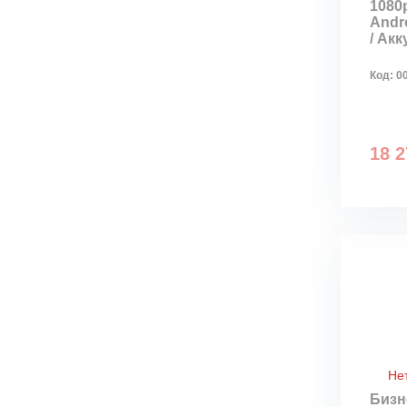
1080p
Andro
/ Ак
Код:
0
18 2
Не
Бизн