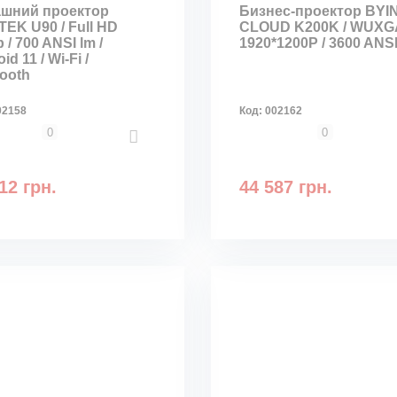
шний проектор
Бизнес-проектор BYI
TEK U90 / Full HD
CLOUD K200K / WUXG
 / 700 ANSI lm /
1920*1200P / 3600 ANSI
id 11 / Wi-Fi /
tooth
02158
Код:
002162
0
0
12 грн.
44 587 грн.