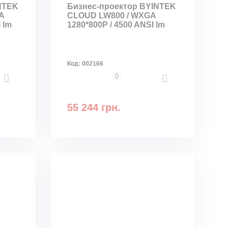
NTEK
Бизнес-проектор BYINTEK
A
CLOUD LW800 / WXGA
 lm
1280*800P / 4500 ANSI lm
Код:
002166
0
55 244 грн.