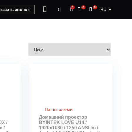
0
0
0
RU
казать звонок
Нет в наличии
Домашний проектор
X /
BYINTEK LOVE U14 /
m /
1920x1080 / 1250 ANSI lm /