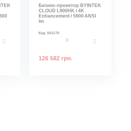
NTEK
Бизнес-проектор BYINTEK
CLOUD L900HK / 4K
800
Enhancement / 5900 ANSI
lm
Код:
002170
0
126 582 грн.