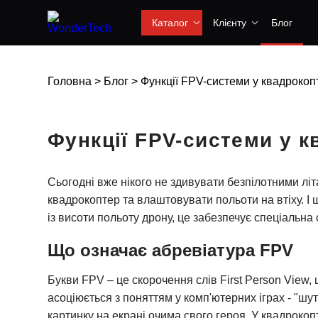
Каталог
Клієнту
Блог
Головна
>
Блог
>
Функції FPV-системи у квадрокоп
Функції FPV-системи у к
Сьогодні вже нікого не здивувати безпілотними 
квадрокоптер та влаштовувати польоти на втіху. І 
із висоти польоту дрону, це забезпечує спеціальна
Що означає абревіатура FPV
Букви FPV – це скорочення слів First Person View,
асоціюється з поняттям у комп'ютерних іграх - "шу
картинку на екрані очима свого героя. У квадрокоп