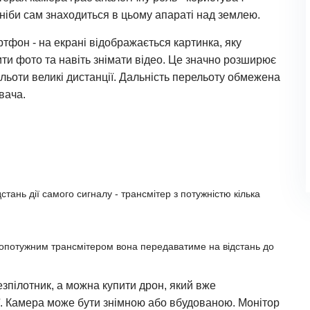
 ніби сам знаходиться в цьому апараті над землею.
тфон - на екрані відображається картинка, яку
ити фото та навіть знімати відео. Це значно розширює
ольоти великі дистанції. Дальність перельоту обмежена
вача.
стань дії самого сигналу - трансмітер з потужністю кілька
лопотужним трансмітером вона передаватиме на відстань до
езпілотник, а можна купити дрон, який вже
. Камера може бути знімною або вбудованою. Монітор