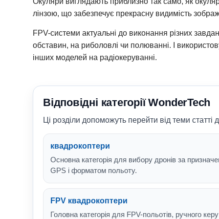
Окуляри виглядають приблизно так само, як окуляри
лінзою, що забезпечує прекрасну видимість зображ
FPV-системи актуальні до виконання різних завдан
обставин, на риболовлі чи полюванні. І використов
інших моделей на радіокеруванні.
Відповідні категорії WonderTech
Ці розділи допоможуть перейти від теми статті д
квадрокоптери
Основна категорія для вибору дронів за призначе
GPS і форматом польоту.
FPV квадрокоптери
Головна категорія для FPV-польотів, ручного керу