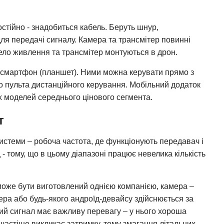
тійно - знадобиться кабель. Беруть шнур,
ля передачі сигналу. Камера та трансмітер повинні
рело живлення та трансмітер монтуються в дрон.
а смартфон (планшет). Ними можна керувати прямо з
 пульта дистанційного керування. Мобільний додаток
х моделей середнього цінового сегмента.
т
истеми – робоча частота, де функціонують передавач і
- тому, що в цьому діапазоні працює невелика кількість
може бути виготовлений однією компанією, камера –
ра або будь-якого андроїд-девайсу здійснюється за
й сигнал має важливу перевагу – у нього хороша
астіше викликає затримку, тому змагання літальних