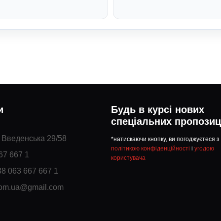
и
Будь в курсі нових
спеціальних пропозиц
. Введенська 29/58
*натискаючи кнопку, ви погоджуєтеся з
політикою конфіденційності
і
угодою
67 667 1
користувача
38 063 667 667 1
com.ua@gmail.com