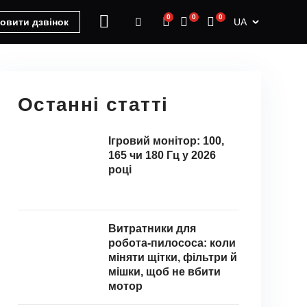
0
0
0
UA
овити дзвінок
Останні статті
Ігровий монітор: 100,
165 чи 180 Гц у 2026
році
Витратники для
робота-пилососа: коли
міняти щітки, фільтри й
мішки, щоб не вбити
мотор