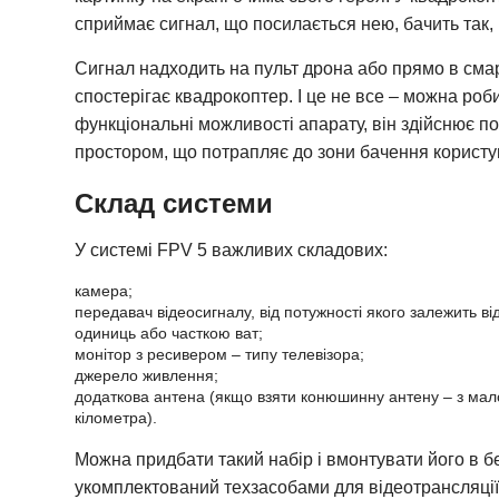
сприймає сигнал, що посилається нею, бачить так,
Сигнал надходить на пульт дрона або прямо в смар
спостерігає квадрокоптер. І це не все – можна роб
функціональні можливості апарату, він здійснює п
простором, що потрапляє до зони бачення користу
Склад системи
У системі FPV 5 важливих складових:
камера;
передавач відеосигналу, від потужності якого залежить від
одиниць або часткою ват;
монітор з ресивером – типу телевізора;
джерело живлення;
додаткова антена (якщо взяти конюшинну антену – з ма
кілометра).
Можна придбати такий набір і вмонтувати його в б
укомплектований техзасобами для відеотрансляції