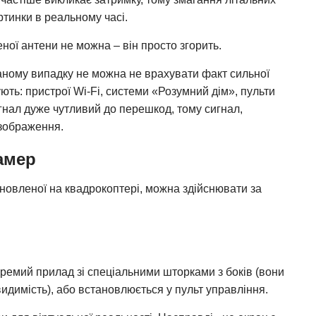
ртинки в реальному часі.
ної антени не можна – він просто згорить.
даному випадку не можна не врахувати факт сильної
ють: пристрої Wi-Fi, системи «Розумний дім», пульти
гнал дуже чутливий до перешкод, тому сигнал,
 зображення.
амер
новленої на квадрокоптері, можна здійснювати за
кремий прилад зі спеціальними шторками з боків (вони
идимість), або встановлюється у пульт управління.