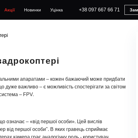
+38 097 667 66 71
Акції
Новинки
Уцінка
Зам
тері
вадрокоптері
літальними апаратами – кожен бажаючий може придбати
що дуже важливо – є можливість спостерігати за світом
 система – FPV.
 що означає – «від першої особи». Цей вислів
тер від першої особи". В яких гравець сприймає
терах камера грає аналогічну роль - користувач