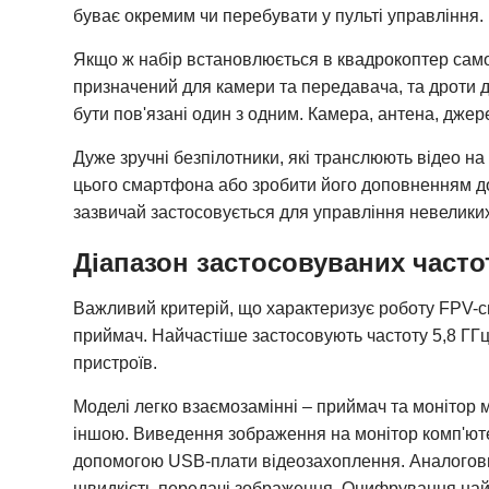
буває окремим чи перебувати у пульті управління.
Якщо ж набір встановлюється в квадрокоптер самос
призначений для камери та передавача, та дроти д
бути пов'язані один з одним. Камера, антена, дже
Дуже зручні безпілотники, які транслюють відео н
цього смартфона або зробити його доповненням до
зазвичай застосовується для управління невелики
Діапазон застосовуваних часто
Важливий критерій, що характеризує роботу FPV-с
приймач. Найчастіше застосовують частоту 5,8 ГГц 
пристроїв.
Моделі легко взаємозамінні – приймач та монітор 
іншою. Виведення зображення на монітор комп'юте
допомогою USB-плати відеозахоплення. Аналогови
швидкість передачі зображення. Оцифрування найч