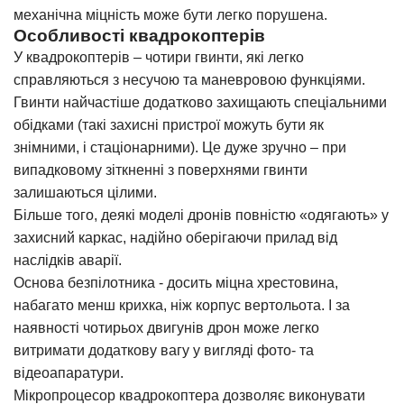
механічна міцність може бути легко порушена.
Особливості квадрокоптерів
У квадрокоптерів – чотири гвинти, які легко
справляються з несучою та маневровою функціями.
Гвинти найчастіше додатково захищають спеціальними
обідками (такі захисні пристрої можуть бути як
знімними, і стаціонарними). Це дуже зручно – при
випадковому зіткненні з поверхнями гвинти
залишаються цілими.
Більше того, деякі моделі дронів повністю «одягають» у
захисний каркас, надійно оберігаючи прилад від
наслідків аварії.
Основа безпілотника - досить міцна хрестовина,
набагато менш крихка, ніж корпус вертольота. І за
наявності чотирьох двигунів дрон може легко
витримати додаткову вагу у вигляді фото- та
відеоапаратури.
Мікропроцесор квадрокоптера дозволяє виконувати