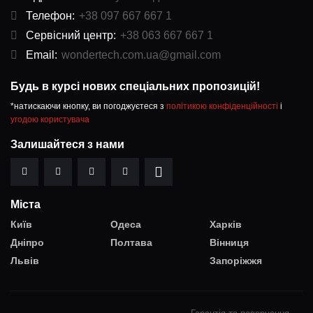
Телефон:
+38 097 667 667 1
Сервісний центр:
+38 063 667 667 1
Email:
wondertech.com.ua@gmail.com
Будь в курсі нових спеціальних пропозицій!
*натискаючи кнопку, ви погоджуєтеся з
політикою конфіденційності
і
угодою користувача
Залишайтеся з нами
Міста
Київ
Одеса
Харків
Дніпро
Полтава
Вінниця
Львів
Запоріжжя