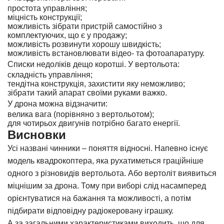
простота управління;
міцність конструкції;
можливість зібрати пристрій самостійно з
комплектуючих, що є у продажу;
можливість розвинути хорошу швидкість;
можливість встановлювати відео- та фотоапаратуру.
Списки недоліків дещо коротші. У вертольота:
складність управління;
тендітна конструкція, захистити яку неможливо;
зібрати такий апарат своїми руками важко.
У дрона можна відзначити:
велика вага (порівняно з вертольотом);
для чотирьох двигунів потрібно багато енергії.
Висновки
Усі названі чинники – поняття відносні. Напевно існує
модель квадрокоптера, яка рухатиметься граційніше
одного з різновидів вертольота. Або вертоліт виявиться
міцнішим за дрона. Тому при виборі слід насамперед
орієнтуватися на бажання та можливості, а потім
підбирати відповідну радіокеровану іграшку.
А за загальними характеристиками виходить, що для