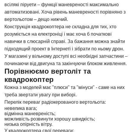
всілякі піруети – функції маневреності максимально
автоматизовані. Хоча рівень маневреності порівняно з
вертольотом – дещо нижчий.
Конструкція квадрокоптера не складна для тих, хто
розуміється на електроніці і має хоча б початкові
навички в слюсарній справі. За бажання можна знайти
підходящий проект в Інтернеті і зібрати по ньому дрон.
У магазині у вільному доступі всі необхідні запчастини –
починаючи від двигуна та закінчуючи блоком живлення.
Порівнюємо вертоліт та
квадрокоптер
Кожна з моделей має "плюси" та "мінуси" - саме на них
треба звертати увагу при виборі.
Перелік переваг радіокерованого вертольота:
невелика вага;
відмінна маневреність;
можливість розвинути хорошу швидкість;
низька опірність вітру.
У квадрокоптера свої переваги: