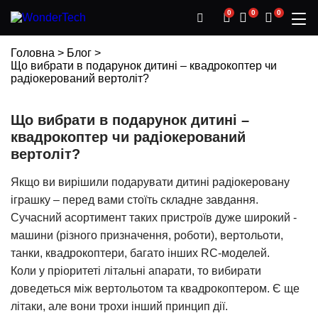
0
0
0
Головна
>
Блог
>
Що вибрати в подарунок дитині – квадрокоптер чи
радіокерований вертоліт?
Що вибрати в подарунок дитині –
квадрокоптер чи радіокерований
вертоліт?
Якщо ви вирішили подарувати дитині радіокеровану
іграшку – перед вами стоїть складне завдання.
Сучасний асортимент таких пристроїв дуже широкий -
машини (різного призначення, роботи), вертольоти,
танки, квадрокоптери, багато інших RC-моделей.
Коли у пріоритеті літальні апарати, то вибирати
доведеться між вертольотом та квадрокоптером. Є ще
літаки, але вони трохи інший принцип дії.