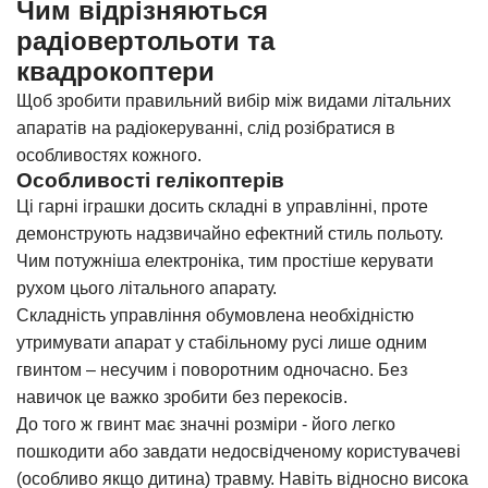
Чим відрізняються
радіовертольоти та
квадрокоптери
Щоб зробити правильний вибір між видами літальних
апаратів на радіокеруванні, слід розібратися в
особливостях кожного.
Особливості гелікоптерів
Ці гарні іграшки досить складні в управлінні, проте
демонструють надзвичайно ефектний стиль польоту.
Чим потужніша електроніка, тим простіше керувати
рухом цього літального апарату.
Складність управління обумовлена ​​необхідністю
утримувати апарат у стабільному русі лише одним
гвинтом – несучим і поворотним одночасно. Без
навичок це важко зробити без перекосів.
До того ж гвинт має значні розміри - його легко
пошкодити або завдати недосвідченому користувачеві
(особливо якщо дитина) травму. Навіть відносно висока