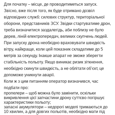
Для початку – місце, де проводитиметься запуск.
Звісно, вже після того, як буде отримано дозвіл
відповідних служб: силових структур, територіальної
оборони, представників ЗСУ. Звідки стартуватиме
дрон
,
треба визначитися заздалегідь, аби поблизу не було
дерев, ліній електропередач, великих скупчень людей.
При запуску дрона необхідно враховувати швидкість
вітру, найкраще, коли цей показник складатиме до 5
метрів за секунду. Інакше апарат не зможе зберегти
стабільність польоту. Якщо виникає ризик зіткнення,
необхідно скинути швидкість, а не облітати об’єкт, це
допоможе уникнути аварії.
Коли ж з цим питанням оператор визначився, час
подбати про:
пропелери – щоб можна було замінити, оскільки
викривлення цієї запчастини дрону суттєво погіршує
характеристики польоту;
запасні акумулятори – недорогі моделі тримаються до
10 хвилин, а для довгих польотів, необхідно мати під