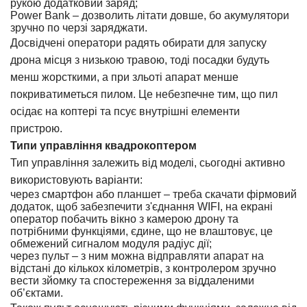
рукою додатковий заряд;
Power Bank – дозволить літати довше, бо акумулятори
зручно по черзі заряджати.
Досвідчені оператори радять обирати для
запуску
дрона
місця з низькою травою, тоді посадки будуть
менш жорсткими, а при зльоті апарат менше
покриватиметься пилом. Це небезпечне тим, що пил
осідає на коптері та псує внутрішні елементи
пристрою.
Типи управління квадрокоптером
Тип управління залежить від моделі, сьогодні активно
використовують варіанти:
через смартфон або планшет – треба скачати фірмовий
додаток, щоб забезпечити з'єднання WIFI, на екрані
оператор побачить вікно з камерою дрону та
потрібними функціями, єдине, що не влаштовує, це
обмежений сигналом модуля радіус дії;
через пульт – з ним можна відправляти апарат на
відстані до кількох кілометрів, з контролером зручно
вести зйомку та спостереження за віддаленими
об’єктами.