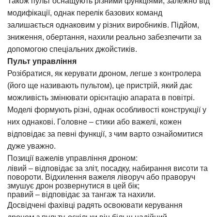
Також пульт оснащують різними функціями, залежно від
модифікації, однак перелік базових команд
залишається однаковим у різних виробників. Підйом,
зниження, обертання, нахили реально забезпечити за
допомогою спеціальних джойстиків.
Пульт управління
Розібратися,
як керувати дроном
, легше з контролера
(його ще називають пультом), це пристрій, який дає
можливість змінювати орієнтацію апарата в повітрі.
Моделі формують різні, однак особливості конструкції у
них однакові. Головне – стики або важелі, кожен
відповідає за певні функції, з чим варто ознайомитися
дуже уважно.
Позиції важелів
управління дроном
:
лівий – відповідає за зліт, посадку, набирання висоти та
повороти. Відхилення важеля ліворуч або праворуч
змушує дрон розвернутися в цей бік;
правий – відповідає за тангаж та нахили.
Досвідчені фахівці радять освоювати керування