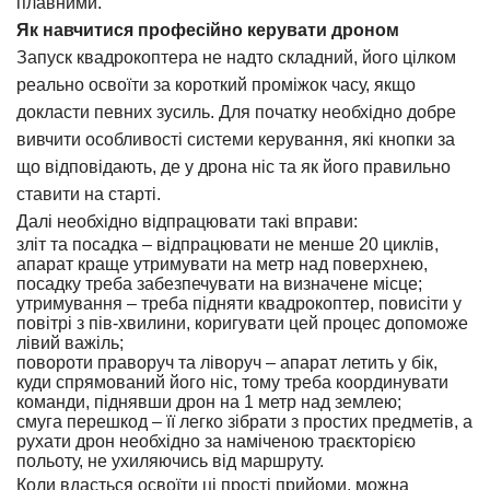
плавними.
Як навчитися професійно керувати дроном
Запуск квадрокоптера
не надто складний, його цілком
реально освоїти за короткий проміжок часу, якщо
докласти певних зусиль. Для початку необхідно добре
вивчити особливості системи керування, які кнопки за
що відповідають, де у дрона ніс та як його правильно
ставити на старті.
Далі необхідно відпрацювати такі вправи:
зліт та посадка – відпрацювати не менше 20 циклів,
апарат краще утримувати на метр над поверхнею,
посадку треба забезпечувати на визначене місце;
утримування – треба підняти квадрокоптер, повисіти у
повітрі з пів-хвилини, коригувати цей процес допоможе
лівий важіль;
повороти праворуч та ліворуч – апарат летить у бік,
куди спрямований його ніс, тому треба координувати
команди, піднявши дрон на 1 метр над землею;
смуга перешкод – її легко зібрати з простих предметів, а
рухати дрон необхідно за наміченою траєкторією
польоту, не ухиляючись від маршруту.
Коли вдасться освоїти ці прості прийоми, можна