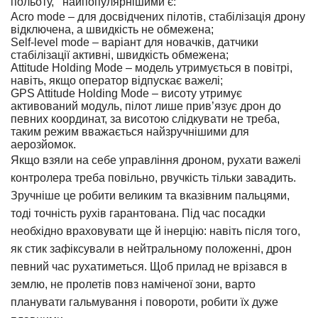
польоту, найпопулярнішими є:
Acro mode – для досвідчених пілотів, стабілізація дрону
відключена, а швидкість не обмежена;
Self-level mode – варіант для новачків, датчики
стабілізації активні, швидкість обмежена;
Attitude Holding Mode – модель утримується в повітрі,
навіть, якщо оператор відпускає важелі;
GPS Attitude Holding Mode – висоту утримує
активований модуль, пілот лише прив’язує дрон до
певних координат, за висотою слідкувати не треба,
таким режим вважається найзручнішими для
аерозйомок.
Якщо взяли на себе
управління дроном
, рухати важелі
контролера треба повільно, рвучкість тільки завадить.
Зручніше це робити великим та вказівним пальцями,
тоді точність рухів гарантована. Під час посадки
необхідно враховувати ще й інерцію: навіть після того,
як стик зафіксували в нейтральному положенні, дрон
певний час рухатиметься. Щоб прилад не врізався в
землю, не пролетів повз наміченої зони, варто
планувати гальмування і повороти, робити їх дуже