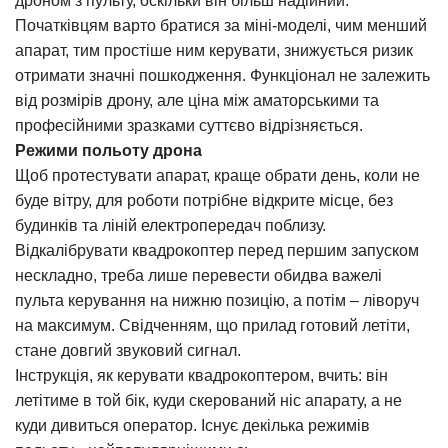
дроном з пульту, оскільки він більш надійний.
Початківцям варто братися за міні-моделі, чим менший
апарат, тим простіше ним керувати, знижується ризик
отримати значні пошкодження. Функціонал не залежить
від розмірів дрону, але ціна між аматорськими та
професійними зразками суттєво відрізняється.
Режими польоту дрона
Щоб протестувати апарат, краще обрати день, коли не
буде вітру, для роботи потрібне відкрите місце, без
будинків та ліній електропередач поблизу.
Відкалібрувати квадрокоптер перед першим запуском
нескладно, треба лише перевести обидва важелі
пульта керування на нижню позицію, а потім – ліворуч
на максимум. Свідченням, що прилад готовий летіти,
стане довгий звуковий сигнал.
Інструкція,
як керувати квадрокоптером
, вчить: він
летітиме в той бік, куди скерований ніс апарату, а не
куди дивиться оператор. Існує декілька режимів