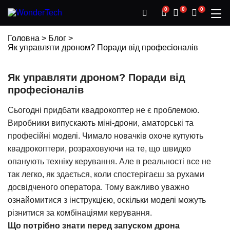
0
0
0
Головна
>
Блог
>
Як управляти дроном? Поради від професіоналів
Як управляти дроном? Поради від
професіоналів
Сьогодні придбати
квадрокоптер
не є проблемою.
Виробники випускають міні-дрони, аматорські та
професійні моделі. Чимало новачків охоче купують
квадрокоптери, розраховуючи на те, що швидко
опанують техніку керування. Але в реальності все не
так легко, як здається, коли спостерігаєш за рухами
досвідченого оператора. Тому важливо уважно
ознайомитися з інструкцією, оскільки моделі можуть
різнитися за комбінаціями керування.
Що потрібно знати перед запуском дрона