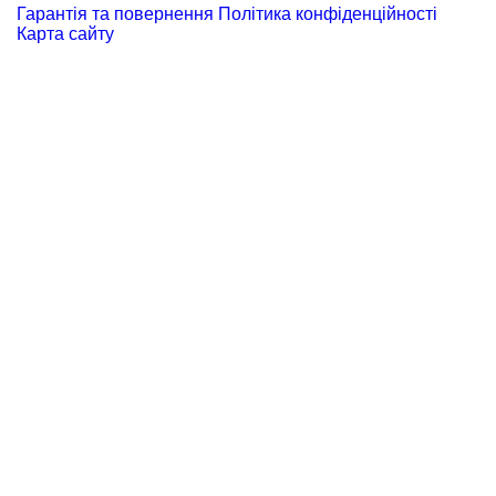
Гарантія та повернення
Політика конфіденційності
Карта сайту
+38 097 667 66 71
Замовити дзвінок
Увійти
Каталог
Виробники
Motorola
BETAFPV
DarwinFPV
FIMI
Remax
RC
SanDisk
NexTool
GenMachine
Acepc
Logitech
Acemagic
ALIENTECH
Yoobao
Wondertech
Ouxi