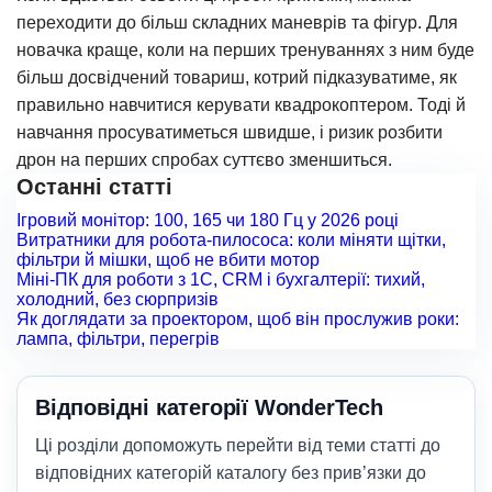
переходити до більш складних маневрів та фігур. Для
новачка краще, коли на перших тренуваннях з ним буде
більш досвідчений товариш, котрий підказуватиме,
як
правильно навчитися керувати квадрокоптером
. Тоді й
навчання просуватиметься швидше, і ризик розбити
дрон на перших спробах суттєво зменшиться.
Останні статті
Ігровий монітор: 100, 165 чи 180 Гц у 2026 році
Витратники для робота-пилососа: коли міняти щітки,
фільтри й мішки, щоб не вбити мотор
Міні-ПК для роботи з 1С, CRM і бухгалтерії: тихий,
холодний, без сюрпризів
Як доглядати за проектором, щоб він прослужив роки:
лампа, фільтри, перегрів
Відповідні категорії WonderTech
Ці розділи допоможуть перейти від теми статті до
відповідних категорій каталогу без прив’язки до