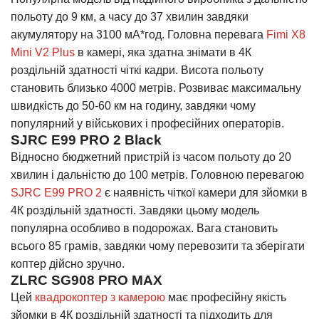
польоту до 9 км, а часу до 37 хвилин завдяки
акумулятору на 3100 мА*год. Головна перевага
Fimi X8
Mini V2 Plus
в камері, яка здатна знімати в 4К
роздільній здатності чіткі кадри. Висота польоту
становить близько 4000 метрів. Розвиває максимальну
швидкість до 50-60 км на годину, завдяки чому
популярний у військових і професійних операторів.
SJRC E99 PRO 2 Black
Відносно бюджетний пристрій із часом польоту до 20
хвилин і дальністю до 100 метрів. Головною перевагою
SJRC E99 PRO 2
є наявність чіткої камери для зйомки в
4К роздільній здатності. Завдяки цьому модель
популярна особливо в подорожах. Вага становить
всього 85 грамів, завдяки чому перевозити та зберігати
коптер дійсно зручно.
ZLRC SG908 PRO MAX
Цей
квадрокоптер з камерою
має професійну якість
зйомки в 4К роздільній здатності та підходить для