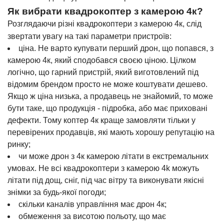
Як вибрати квадрокоптер з камерою 4к?
Розглядаючи різні квадрокоптери з камерою 4к, слід
звертати увагу на такі параметри пристроїв:
ціна. Не варто купувати перший дрон, що попався, з
камерою 4к, який сподобався своєю ціною. Цілком
логічно, що гарний пристрій, який виготовлений під
відомим брендом просто не може коштувати дешево.
Якщо ж ціна низька, а продавець не знайомий, то може
бути таке, що продукція - підробка, або має приховані
дефекти. Тому коптер 4к краще замовляти тільки у
перевірених продавців, які мають хорошу репутацію на
ринку;
чи може дрон з 4к камерою літати в екстремальних
умовах. Не всі квадрокоптери з камерою 4k можуть
літати під дощ, сніг, під час вітру та виконувати якісні
знімки за будь-якої погоди;
скільки каналів управління має дрон 4к;
обмеження за висотою польоту, що має