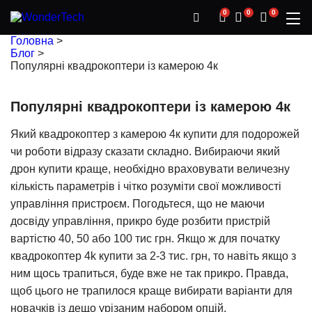
0
0
0
Головна
>
Блог
>
Популярні квадрокоптери із камерою 4к
Популярні квадрокоптери із камерою 4к
Який квадрокоптер з камерою 4к купити для подорожей
чи роботи відразу сказати складно. Вибираючи який
дрон купити краще, необхідно враховувати величезну
кількість параметрів і чітко розуміти свої можливості
управління пристроєм. Погодьтеся, що не маючи
досвіду управління, прикро буде розбити пристрій
вартістю 40, 50 або 100 тис грн. Якщо ж для початку
квадрокоптер 4k купити за 2-3 тис. грн, то навіть якщо з
ним щось трапиться, буде вже не так прикро. Правда,
щоб цього не трапилося краще вибирати варіанти для
новачків із дещо урізаним набором опцій.