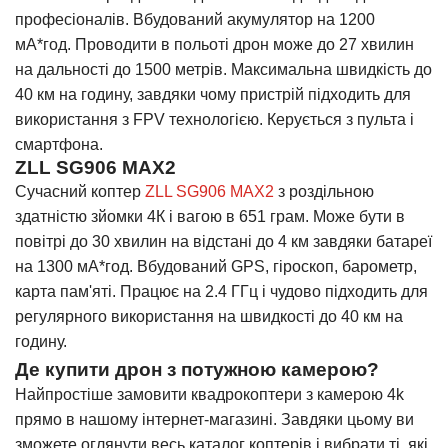
професіоналів. Вбудований акумулятор на 1200
мА*год. Проводити в польоті дрон може до 27 хвилин
на дальності до 1500 метрів. Максимальна швидкість до
40 км на годину, завдяки чому пристрій підходить для
використання з FPV технологією. Керується з пульта і
смартфона.
ZLL SG906 MAX2
Сучасний коптер
ZLL SG906 MAX2
з роздільною
здатністю зйомки 4К і вагою в 651 грам. Може бути в
повітрі до 30 хвилин на відстані до 4 км завдяки батареї
на 1300 мА*год. Вбудований GPS, гіроскоп, барометр,
карта пам'яті. Працює на 2.4 ГГц і чудово підходить для
регулярного використання на швидкості до 40 км на
годину.
Де купити дрон з потужною камерою?
Найпростіше замовити квадрокоптери з камерою 4k
прямо в нашому інтернет-магазині. Завдяки цьому ви
зможете оглянути весь каталог коптерів і вибрати ті, які