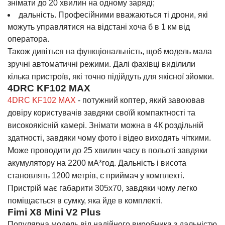
знімати до 20 хвилин на одному заряді;
дальність. Професійними вважаються ті дрони, які
можуть управлятися на відстані хоча б в 1 км від
оператора.
Також дивіться на функціональність, щоб модель мала
зручні автоматичні режими. Далі фахівці виділили
кілька пристроїв, які точно підійдуть для якісної зйомки.
4DRC KF102 MAX
4DRC KF102 MAX
- потужний коптер, який завоював
довіру користувачів завдяки своїй компактності та
високоякісній камері. Знімати можна в 4К роздільній
здатності, завдяки чому фото і відео виходять чіткими.
Може проводити до 25 хвилин часу в польоті завдяки
акумулятору на 2200 мА*год. Дальність і висота
становлять 1200 метрів, є приймач у комплекті.
Пристрій має габарити 305х70, завдяки чому легко
поміщається в сумку, яка йде в комплекті.
Fimi X8 Mini V2 Plus
Популярна модель від надійного виробника з дальністю