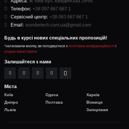
Адреса:
м. Київ вул. Введенська 29/58
Телефон:
+38 097 667 667 1
Сервісний центр:
+38 063 667 667 1
Email:
wondertech.com.ua@gmail.com
Будь в курсі нових спеціальних пропозицій!
*натискаючи кнопку, ви погоджуєтеся з
політикою конфіденційності
і
угодою користувача
Залишайтеся з нами
Міста
Київ
Одеса
Харків
Дніпро
Полтава
Вінниця
Львів
Запоріжжя