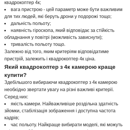
квадрокоптер 4к;
вага пристрою - цей параметр може бути важливим
для тих людей, які беруть дрони у подорожі тощо;
дальність польоту;
наявність гіроскопа, який відповідає за стійкість
обладнання у повітрі (можливість зависнути);
тривалість польоту тощо.
Залежно від того, яким критеріям відповідатиме
пристрій, залежить і квадрокоптер 4к ціна.
Який квадрокоптер з 4к камерою краще
купити?
Здебільшого вибираючи квадрокоптер з 4к камерою
необхідно звертати увагу на різні важливі критерії.
Серед них:
якість камери. Найважливіше роздільна здатність
зйомки, стабілізація зображення і доступна частота
кадрів;
час польоту. Найкраще вибирати моделі, які можуть