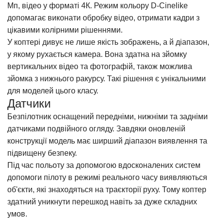
Мп, відео у форматі 4К. Режим кольору D-Cinelike
допомагає виконати обробку відео, отримати кадри з
цікавими колірними рішеннями.
У коптері дивує не лише якість зображень, а й діапазон,
у якому рухається камера. Вона здатна на зйомку
вертикальних відео та фотографій, також можлива
зйомка з нижнього ракурсу. Такі рішення є унікальними
для моделей цього класу.
Датчики
Безпілотник
оснащений передніми, нижніми та задніми
датчиками подвійного огляду. Завдяки оновленій
конструкції модель має ширший діапазон виявлення та
підвищену безпеку.
Під час польоту за допомогою вдосконалених систем
допомоги пілоту в режимі реального часу виявляються
об'єкти, які знаходяться на траєкторії руху. Тому коптер
здатний уникнути перешкод навіть за дуже складних
умов.