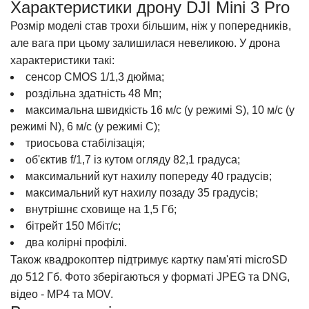
Характеристики дрону DJI Mini 3 Pro
Розмір моделі став трохи більшим, ніж у попередників,
але вага при цьому залишилася невеликою. У
дрона
характеристики
такі:
сенсор CМОS 1/1,3 дюйма;
роздільна здатність 48 Мп;
максимальна швидкість 16 м/с (у режимі S), 10 м/с (у
режимі N), 6 м/с (у режимі С);
триосьова стабілізація;
об'єктив f/1,7 із кутом огляду 82,1 градуса;
максимальний кут нахилу попереду 40 градусів;
максимальний кут нахилу позаду 35 градусів;
внутрішнє сховище на 1,5 Гб;
бітрейт 150 Мбіт/с;
два колірні профілі.
Також
квадрокоптер
підтримує картку пам'яті microSD
до 512 Гб. Фото зберігаються у форматі JPЕG та DNG,
відео - MP4 та MOV.