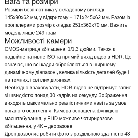
Вага та розміри
Розміри безпілотника у складеному вигляді –
145х90х62 мм, у відкритому – 171х245х62 мм. Разом із
пропелерами розмір складає 251х362х70 мм. Важить
модель лише 249 грам.
Можливості камери
СМОS-матриця збільшена, 1/1,3 дюйми. Також є
подвійне нативне ISO та прямий вихід відео в HDR. Це
означає, що всі кадри обробляються в ширшому
динамічному діапазоні, велика кількість деталей буде і
на темних, і світлих ділянках.
Необхідно враховувати, HDR-відео не підтримує запис,
зі швидкістю понад 30 кадрів на секунду. Зображення
виходять максимально реалістичними навіть за умов
поганого освітлення. Камера оснащена функцією
масштабування, у FHD можливе чотириразове
збільшення, у 4К – дворазове.
Дрон
дозволяє робити фото з роздільною здатністю 48