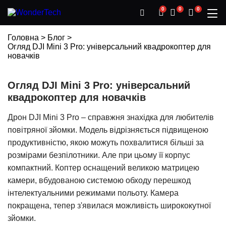
0
0
0
Головна
>
Блог
>
Огляд DJI Mini 3 Pro: універсальний квадрокоптер для
новачків
Огляд DJI Mini 3 Pro: універсальний
квадрокоптер для новачків
Дрон DJI Mini 3 Pro
– справжня знахідка для любителів
повітряної зйомки. Модель відрізняється підвищеною
продуктивністю, якою можуть похвалитися більші за
розмірами безпілотники. Але при цьому її корпус
компактний. Коптер оснащений великою матрицею
камери, вбудованою системою обходу перешкод
інтелектуальними режимами польоту. Камера
покращена, тепер з'явилася можливість ширококутної
зйомки.