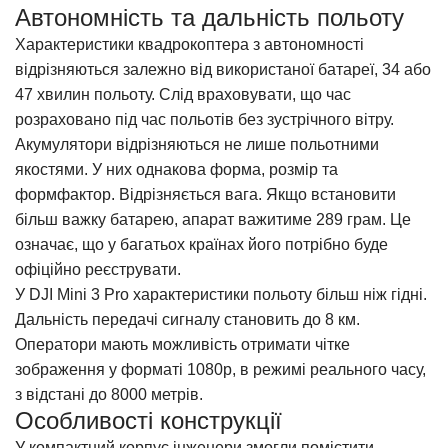
Автономність та дальність польоту
Характеристики квадрокоптера
з автономності
відрізняються залежно від використаної батареї, 34 або
47 хвилин польоту. Слід враховувати, що час
розраховано під час польотів без зустрічного вітру.
Акумулятори відрізняються не лише польотними
якостями. У них однакова форма, розмір та
формфактор. Відрізняється вага. Якщо встановити
більш важку батарею, апарат важитиме 289 грам. Це
означає, що у багатьох країнах його потрібно буде
офіційно реєструвати.
У
DJI Mini 3 Pro характеристики
польоту більш ніж гідні.
Дальність передачі сигналу становить до 8 км.
Оператори мають можливість отримати чітке
зображення у форматі 1080р, в режимі реального часу,
з відстані до 8000 метрів.
Особливості конструкції
У компактний корпус інженери змогли помістити