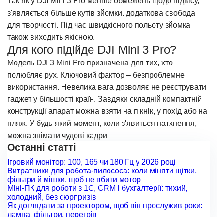
Так як у
DJI Mini 3 Pro
менше обмежень щодо підвісу,
з'являється більше кутів зйомки, додаткова свобода
для творчості. Під час швидкісного польоту зйомка
також виходить якісною.
Для кого підійде DJI Mini 3 Pro?
Модель
DJI 3 Mini Pro
призначена для тих, хто
полюбляє рух. Ключовий фактор – безпроблемне
використання. Невелика вага дозволяє не реєструвати
гаджет у більшості країн. Завдяки складній компактній
конструкції апарат можна взяти на пікнік, у похід або на
пляж. У будь-який момент, коли з'явиться натхнення,
можна знімати чудові кадри.
Останні статті
Ігровий монітор: 100, 165 чи 180 Гц у 2026 році
Витратники для робота-пилососа: коли міняти щітки,
фільтри й мішки, щоб не вбити мотор
Міні-ПК для роботи з 1С, CRM і бухгалтерії: тихий,
холодний, без сюрпризів
Як доглядати за проектором, щоб він прослужив роки:
лампа, фільтри, перегрів