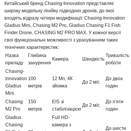
Китайський бренд Chasing-Innovation представляє
широку модельну лінійку підводних дронів, до якої
входять відразу чотири модифікації: Chasing-Innovation
Gladius Mini, Chasing M2 Pro, Gladius Chasing F1 Fish
Finder Drone, CHASING M2 PRO MAX. У кожної версії
свої функціональні можливості з урахуванням таких
технічних характеристик:
Назва
Глибина
Тривалість
Камера
Швидкість
приладу
занурення
роботи
Chasing-
Innovation
100
12 Мп, 4К
До двох
До 2 м/с
Gladius
метрів
зйомка
годин
Mini
Chasing
150
EIS зі
До п'яти
До 2 м/с
M2 Pro
метрів
стабілізацією
годин
Gladius
Full HD-
Chasing
камера з
До шести