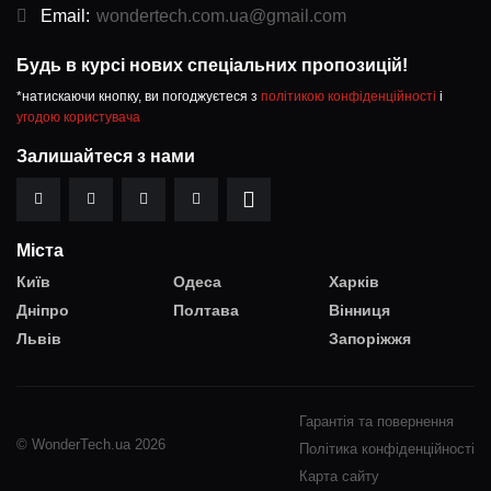
Email:
wondertech.com.ua@gmail.com
Будь в курсі нових спеціальних пропозицій!
*натискаючи кнопку, ви погоджуєтеся з
політикою конфіденційності
і
угодою користувача
Залишайтеся з нами
Міста
Київ
Одеса
Харків
Дніпро
Полтава
Вінниця
Львів
Запоріжжя
Гарантія та повернення
© WonderTech.ua 2026
Політика конфіденційності
Карта сайту