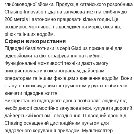
глибоководної зйомки. Продукція китайського розробника
Chasing-Innovation здатна занурюватися на глибину до
200 метрів і автономно працювати кілька годин. Це
розширює можливості з дослідження морів, океанів,
річок та інших водойм.
Сфери використання
Підводні безпілотники із серії Gladius призначені для
відеозйомки та фотографування на глибині.
Функціональні можливості техніки дають змогу
використовувати її океанографам, дайверам,
операторам та іншим фахівцям з вивчення водойм. Вони
стануть також чудовим інструментом у руках любителів
вивчати підводне життя.
Використання підводного дрона позбавляє людину від
необхідності самостійно занурюватися, купувати дорогий
дайверський костюм і обладнання. Підводний дрон від
Chasing оснащений дистанційним пультом для
віддаленого керування приладом. Мультикоптер