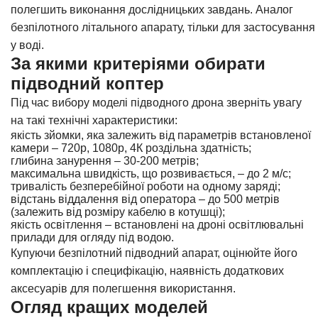
полегшить виконання дослідницьких завдань. Аналог
безпілотного літального апарату, тільки для застосування
у воді.
За якими критеріями обирати
підводний коптер
Під час вибору моделі підводного дрона зверніть увагу
на такі технічні характеристики:
якість зйомки, яка залежить від параметрів встановленої
камери – 720р, 1080р, 4К роздільна здатність;
глибина занурення – 30-200 метрів;
максимальна швидкість, що розвивається, – до 2 м/с;
тривалість безперебійної роботи на одному заряді;
відстань віддалення від оператора – до 500 метрів
(залежить від розміру кабелю в котушці);
якість освітлення – встановлені на дроні освітлювальні
прилади для огляду під водою.
Купуючи безпілотний підводний апарат, оцінюйте його
комплектацію і специфікацію, наявність додаткових
аксесуарів для полегшення використання.
Огляд кращих моделей