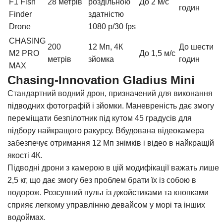
F1 Fish
28 метрів
роздільною
До 2 м/с
годин
Finder
здатністю
Drone
1080 р/30 fps
CHASING
200
12 Мп, 4К
До шести
M2 PRO
До 1,5 м/с
метрів
зйомка
годин
MAX
Chasing-Innovation Gladius Mini
Стандартний водний дрон, призначений для виконання
підводних фотографій і зйомки. Маневреність дає змогу
переміщати безпілотник під кутом 45 градусів для
підбору найкращого ракурсу. Вбудована відеокамера
забезпечує отримання 12 Мп знімків і відео в найкращій
якості 4К.
Підводні дрони з камерою в цій модифікації важать лише
2,5 кг, що дає змогу без проблем брати їх із собою в
подорож. Розсувний пульт із джойстиками та кнопками
сприяє легкому управлінню девайсом у морі та інших
водоймах.