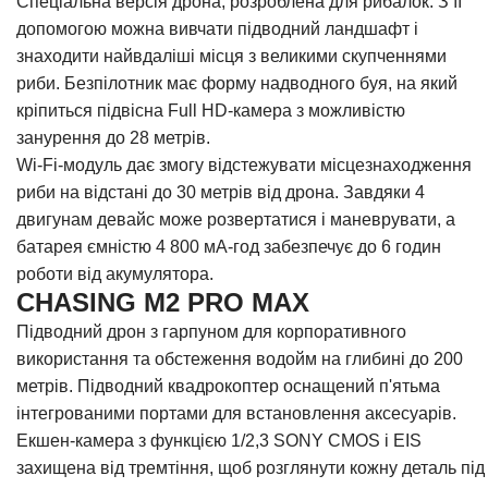
Спеціальна версія дрона, розроблена для рибалок. З її
допомогою можна вивчати підводний ландшафт і
знаходити найвдаліші місця з великими скупченнями
риби. Безпілотник має форму надводного буя, на який
кріпиться підвісна Full HD-камера з можливістю
занурення до 28 метрів.
Wi-Fi-модуль дає змогу відстежувати місцезнаходження
риби на відстані до 30 метрів від дрона. Завдяки 4
двигунам девайс може розвертатися і маневрувати, а
батарея ємністю 4 800 мА-год забезпечує до 6 годин
роботи від акумулятора.
CHASING M2 PRO MAX
Підводний дрон з гарпуном для корпоративного
використання та обстеження водойм на глибині до 200
метрів. Підводний квадрокоптер оснащений п'ятьма
інтегрованими портами для встановлення аксесуарів.
Екшен-камера з функцією 1/2,3 SONY CMOS і EIS
захищена від тремтіння, щоб розглянути кожну деталь під