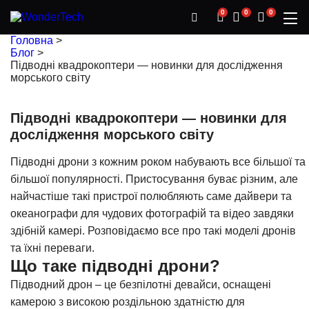
0
0
0
Головна
>
Блог
>
Підводні квадрокоптери — новинки для дослідження
морського світу
Підводні квадрокоптери — новинки для
дослідження морського світу
Підводні дрони з кожним роком набувають все більшої та
більшої популярності. Пристосування буває різним, але
найчастіше такі пристрої полюбляють саме дайвери та
океанографи для чудових фотографій та відео завдяки
здібній камері. Розповідаємо все про такі моделі дронів
та їхні переваги.
Що таке підводні дрони?
Підводний дрон – це безпілотні девайси, оснащені
камерою з високою роздільною здатністю для