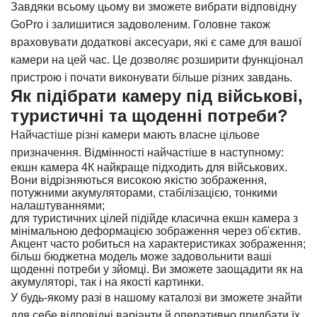
Завдяки всьому цьому ви зможете вибрати відповідну
GoPro і залишитися задоволеним. Головне також
враховувати додаткові аксесуари, які є саме для вашої
камери на цей час. Це дозволяє розширити функціонал
пристрою і почати виконувати більше різних завдань.
Як підібрати камеру під військові,
туристичні та щоденні потреби?
Найчастіше різні камери мають власне цільове
призначення. Відмінності найчастіше в наступному:
екшн камера 4К найкраще підходить для військових.
Вони відрізняються високою якістю зображення,
потужними акумуляторами, стабілізацією, тонкими
налаштуваннями;
для туристичних цілей підійде класична екшн камера з
мінімальною деформацією зображення через об'єктив.
Акцент часто робиться на характеристиках зображення;
більш бюджетна модель може задовольнити ваші
щоденні потреби у зйомці. Ви зможете заощадити як на
акумуляторі, так і на якості картинки.
У будь-якому разі в нашому каталозі ви зможете знайти
для себе відповідні варіанти й оперативно придбати їх