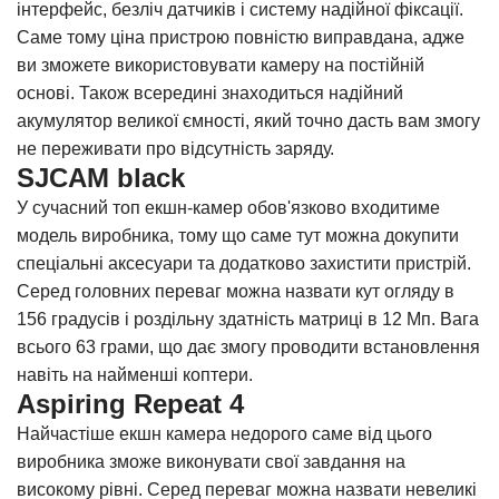
інтерфейс, безліч датчиків і систему надійної фіксації.
Саме тому ціна пристрою повністю виправдана, адже
ви зможете використовувати камеру на постійній
основі. Також всередині знаходиться надійний
акумулятор великої ємності, який точно дасть вам змогу
не переживати про відсутність заряду.
SJCAM black
У сучасний топ екшн-камер обов'язково входитиме
модель виробника, тому що саме тут можна докупити
спеціальні аксесуари та додатково захистити пристрій.
Серед головних переваг можна назвати кут огляду в
156 градусів і роздільну здатність матриці в 12 Мп. Вага
всього 63 грами, що дає змогу проводити встановлення
навіть на найменші коптери.
Aspiring Repeat 4
Найчастіше екшн камера недорого саме від цього
виробника зможе виконувати свої завдання на
високому рівні. Серед переваг можна назвати невеликі