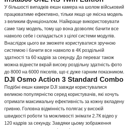
У більшості випадків екшн камера на шолом військовий
працюватиме ефективно, тільки якщо це якісна модель
з великим функціоналом. Найкраще використовувати
саме таку модель, тому що вона дозволяє бачити все
навколо себе і складається з цілої системи модулів.
Внаслідок цього ви зможете користуватися зручною
системою і бачити все навколо в 4К роздільній
здатності та 60 кадрів за секунду. До переваг також
можна віднести вкрай високу роздільну здатність фото
до 8000 на 6000 пікселів, що є дуже гарним показником.
DJI Osmo Action 3 Standard Combo
Подібні екшн камери DJI завжди користувалися
великою популярністю серед користувачів, які хочуть
отримати максимальну ефективність за кожну вкладену
гривню. Головна відмінність полягає у високій
швидкості роботи та можливості знімати 2.7К відео у
120 кадрів за секунду. Завдяки цьому зображення