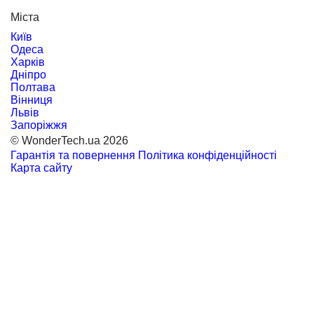
Міста
Київ
Одеса
Харків
Дніпро
Полтава
Вінниця
Львів
Запоріжжя
© WonderTech.ua 2026
Гарантія та повернення
Політика конфіденційності
Карта сайту
+38 097 667 66 71
Замовити дзвінок
Увійти
Каталог
Виробники
Motorola
BETAFPV
DarwinFPV
FIMI