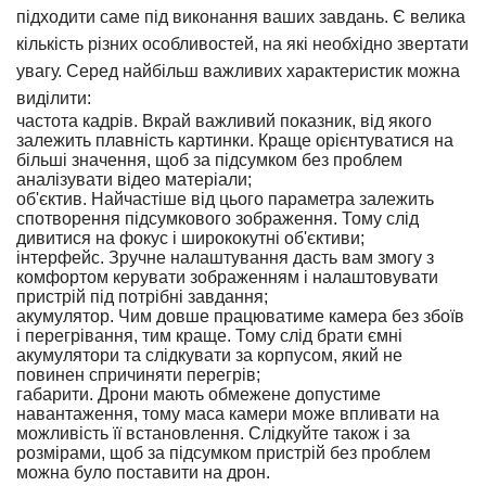
підходити саме під виконання ваших завдань. Є велика
кількість різних особливостей, на які необхідно звертати
увагу. Серед найбільш важливих характеристик можна
виділити:
частота кадрів. Вкрай важливий показник, від якого
залежить плавність картинки. Краще орієнтуватися на
більші значення, щоб за підсумком без проблем
аналізувати відео матеріали;
об'єктив. Найчастіше від цього параметра залежить
спотворення підсумкового зображення. Тому слід
дивитися на фокус і ширококутні об'єктиви;
інтерфейс. Зручне налаштування дасть вам змогу з
комфортом керувати зображенням і налаштовувати
пристрій під потрібні завдання;
акумулятор. Чим довше працюватиме камера без збоїв
і перегрівання, тим краще. Тому слід брати ємні
акумулятори та слідкувати за корпусом, який не
повинен спричиняти перегрів;
габарити. Дрони мають обмежене допустиме
навантаження, тому маса камери може впливати на
можливість її встановлення. Слідкуйте також і за
розмірами, щоб за підсумком пристрій без проблем
можна було поставити на дрон.