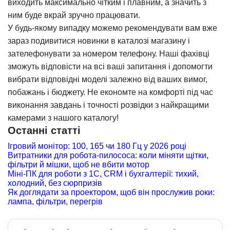
виходить максимально чітким і плавним, а значить з
ним буде вкрай зручно працювати.
У будь-якому випадку можемо рекомендувати вам вже
зараз подивитися новинки в каталозі магазину і
зателефонувати за номером телефону. Наші фахівці
зможуть відповісти на всі ваші запитання і допомогти
вибрати відповідні моделі залежно від ваших вимог,
побажань і бюджету. Не економте на комфорті під час
виконання завдань і точності розвідки з найкращими
камерами з нашого каталогу!
Останні статті
Ігровий монітор: 100, 165 чи 180 Гц у 2026 році
Витратники для робота-пилососа: коли міняти щітки,
фільтри й мішки, щоб не вбити мотор
Міні-ПК для роботи з 1С, CRM і бухгалтерії: тихий,
холодний, без сюрпризів
Як доглядати за проектором, щоб він прослужив роки:
лампа, фільтри, перегрів