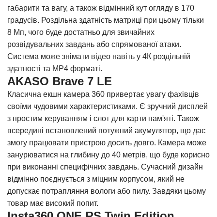
габарити та вагу, а також відмінний кут огляду в 170
градусів. Роздільна здатність матриці при цьому тільки
8 Мп, чого буде достатньо для звичайних
розвідувальних завдань або спрямованої атаки.
Система може знімати відео навіть у 4К роздільній
здатності та MP4 форматі.
AKASO Brave 7 LE
Класична екшн камера 360 привертає увагу фахівців
своїми чудовими характеристиками. Є зручний дисплей
з простим керуванням і слот для карти пам'яті. Також
всередині встановлений потужний акумулятор, що дає
змогу працювати пристрою досить довго. Камера може
занурюватися на глибину до 40 метрів, що буде корисно
при виконанні специфічних завдань. Сучасний дизайн
відмінно поєднується з міцним корпусом, який не
допускає потрапляння вологи або пилу. Завдяки цьому
товар має високий попит.
Insta360 ONE RS Twin Edition