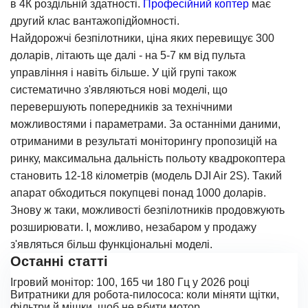
в 4К роздільній здатності.
Професійний коптер
має
другий клас вантажопідйомності.
Найдорожчі безпілотники, ціна яких перевищує 300
доларів, літають ще далі - на 5-7 км від пульта
управління і навіть більше. У цій групі також
систематично з'являються нові моделі, що
перевершують попередників за технічними
можливостями і параметрами. За останніми даними,
отриманими в результаті моніторингу пропозицій на
ринку, максимальна дальність польоту квадрокоптера
становить 12-18 кілометрів (модель DJI Air 2S). Такий
апарат обходиться покупцеві понад 1000 доларів.
Знову ж таки, можливості безпілотників продовжують
розширювати. І, можливо, незабаром у продажу
з'являться більш функціональні моделі.
Останні статті
Ігровий монітор: 100, 165 чи 180 Гц у 2026 році
Витратники для робота-пилососа: коли міняти щітки,
фільтри й мішки, щоб не вбити мотор