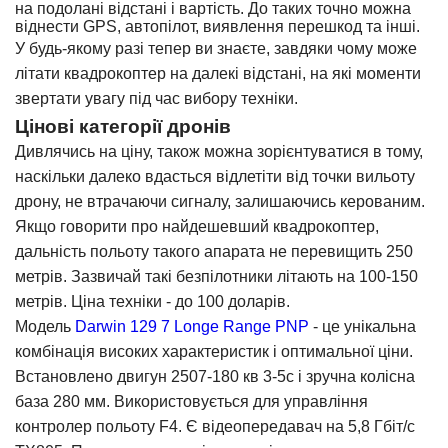
на подолані відстані і вартість. До таких точно можна
віднести GPS, автопілот, виявлення перешкод та інші.
У будь-якому разі тепер ви знаєте, завдяки чому може
літати квадрокоптер на далекі відстані, на які моменти
звертати увагу під час вибору техніки.
Цінові категорії дронів
Дивлячись на ціну, також можна зорієнтуватися в тому,
наскільки далеко вдасться відлетіти від точки вильоту
дрону, не втрачаючи сигналу, залишаючись керованим.
Якщо говорити про найдешевший квадрокоптер,
дальність польоту такого апарата не перевищить 250
метрів. Зазвичай такі безпілотники літають на 100-150
метрів. Ціна техніки - до 100 доларів.
Модель
Darwin 129 7 Longe Range PNP
- це унікальна
комбінація високих характеристик і оптимальної ціни.
Встановлено двигун 2507-180 кв 3-5с і зручна колісна
база 280 мм. Використовується для управління
контролер польоту F4. Є відеопередавач на 5,8 Гбіт/с