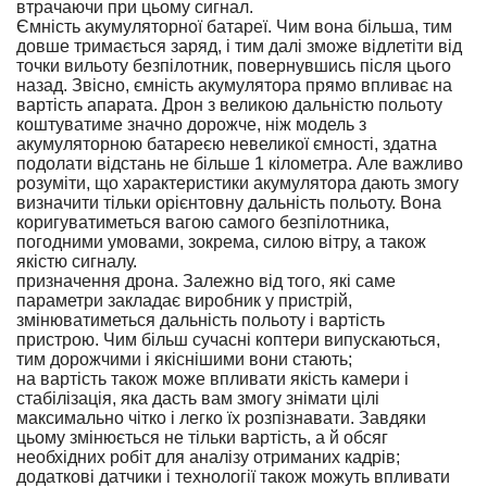
втрачаючи при цьому сигнал.
Ємність акумуляторної батареї. Чим вона більша, тим
довше тримається заряд, і тим далі зможе відлетіти від
точки вильоту безпілотник, повернувшись після цього
назад. Звісно, ємність акумулятора прямо впливає на
вартість апарата. Дрон з великою дальністю польоту
коштуватиме значно дорожче, ніж модель з
акумуляторною батареєю невеликої ємності, здатна
подолати відстань не більше 1 кілометра. Але важливо
розуміти, що характеристики акумулятора дають змогу
визначити тільки орієнтовну дальність польоту. Вона
коригуватиметься вагою самого безпілотника,
погодними умовами, зокрема, силою вітру, а також
якістю сигналу.
призначення дрона. Залежно від того, які саме
параметри закладає виробник у пристрій,
змінюватиметься дальність польоту і вартість
пристрою. Чим більш сучасні коптери випускаються,
тим дорожчими і якіснішими вони стають;
на вартість також може впливати якість камери і
стабілізація, яка дасть вам змогу знімати цілі
максимально чітко і легко їх розпізнавати. Завдяки
цьому змінюється не тільки вартість, а й обсяг
необхідних робіт для аналізу отриманих кадрів;
додаткові датчики і технології також можуть впливати