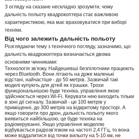
З огляду на сказане нескладно зрозуміти, чому
дальність польоту квадрокоптера стає важливою
характеристикою, яка має враховуватися при виборі
техніки.
Від чого залежить дальність польоту
Розглядаючи тему з технічного погляду, зазначимо, що
дальність квадрокоптера визначається двома
основними чинниками:
Технологія зв'язку. Найдешевші безпілотники працюють
через Bluetooth. Вони літають на дуже маленькі
відстані, найчастіше - до 50 метрів. Зазвичай такі
моделі купують для дітей як іграшки. Трохи
функціональнішою буде техніка, управління якою
здійснюється через Wi-Fi. Керувати нею виходить тільки
в зоні дії сигналу. Зазвичай - це 100 метрів у
приміщенні, до 300 метрів на відкритому просторі. А
якщо говорити про дрон, дальність польоту якого
виявиться найбільшою, це буде техніка на
радіокеруванні. Якщо управління моделлю
відбувається радіозв'язком на частоті 2,4 ГГц, то вона
може віддалитися від точки вильоту на 5-10 км, не