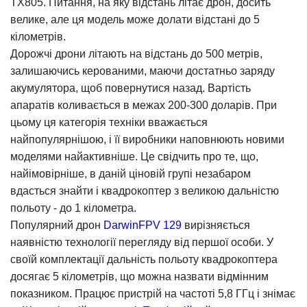
TX805. Питання, на яку відстань літає дрон, досить
велике, але ця модель може долати відстані до 5
кілометрів.
Дорожчі дрони літають на відстань до 500 метрів,
залишаючись керованими, маючи достатньо заряду
акумулятора, щоб повернутися назад. Вартість
апаратів коливається в межах 200-300 доларів. При
цьому ця категорія техніки вважається
найпопулярнішою, і її виробники наповнюють новими
моделями найактивніше. Це свідчить про те, що,
найімовірніше, в даній ціновій групі незабаром
вдасться знайти і квадрокоптер з великою дальністю
польоту - до 1 кілометра.
Популярний дрон
DarwinFPV 129
вирізняється
наявністю технології перегляду від першої особи. У
своїй комплектації дальність польоту квадрокоптера
досягає 5 кілометрів, що можна назвати відмінним
показником. Працює пристрій на частоті 5,8 ГГц і знімає