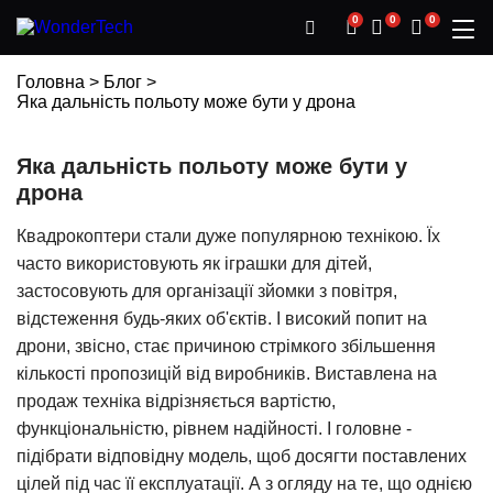
0
0
0
Головна
>
Блог
>
Яка дальність польоту може бути у дрона
Яка дальність польоту може бути у
дрона
Квадрокоптери стали дуже популярною технікою. Їх
часто використовують як іграшки для дітей,
застосовують для організації зйомки з повітря,
відстеження будь-яких об'єктів. І високий попит на
дрони, звісно, стає причиною стрімкого збільшення
кількості пропозицій від виробників. Виставлена на
продаж техніка відрізняється вартістю,
функціональністю, рівнем надійності. І головне -
підібрати відповідну модель, щоб досягти поставлених
цілей під час її експлуатації. А з огляду на те, що однією