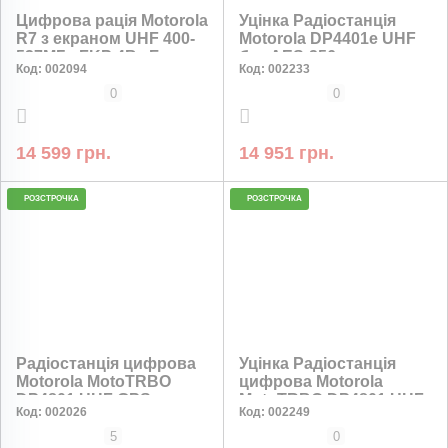
Цифрова рація Motorola
Уцінка Радіостанція
R7 з екраном UHF 400-
Motorola DP4401e UHF
527МГц FKP 4Вт Без
без AES-256
Код:
002094
Код:
002233
AES-256
шифрування
0
0
14 599 грн.
14 951 грн.
РОЗСТРОЧКА
РОЗСТРОЧКА
Радіостанція цифрова
Уцінка Радіостанція
Motorola MotoTRBO
цифрова Motorola
DP4801 UHF GPS
MotoTRBO DP4801 UHF
Код:
002026
Код:
002249
Bluetooth AES-256
GPS Bluetooth AES-256
без деяких опцій
5
0