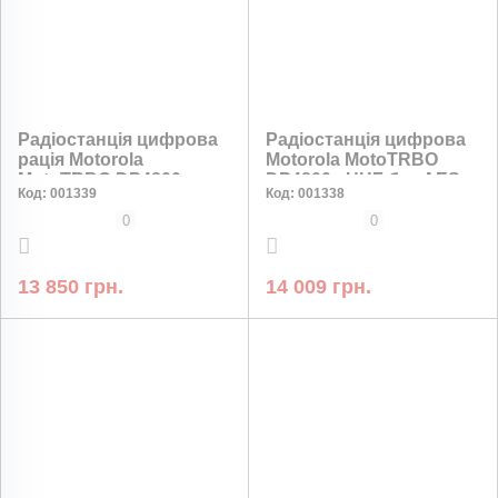
Радіостанція цифрова
Радіостанція цифрова
рація Motorola
Motorola MotoTRBO
MotoTRBO DP4800e
DP4800e UHF без AES-
Код:
001339
Код:
001338
UHF без AES-256 без
256 шифрування
коробки
0
0
13 850 грн.
14 009 грн.