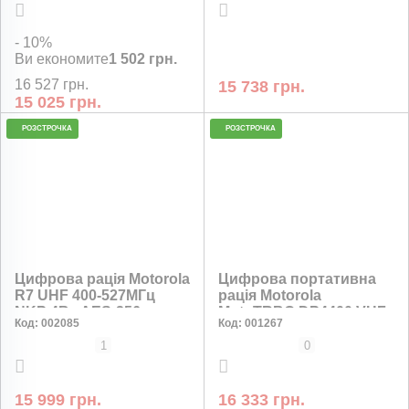
- 10%
Ви економите
1 502 грн.
16 527 грн.
15 738 грн.
15 025 грн.
РОЗСТРОЧКА
РОЗСТРОЧКА
НИЗЬКА ЦІНА
Цифрова рація Motorola
Цифрова портативна
R7 UHF 400-527МГц
рація Motorola
NKP 4Вт AES-256
MotoTRBO DP4400 VHF
Код:
002085
Код:
001267
AES-256 Li-Ion 2450 мАг
1
0
15 999 грн.
16 333 грн.