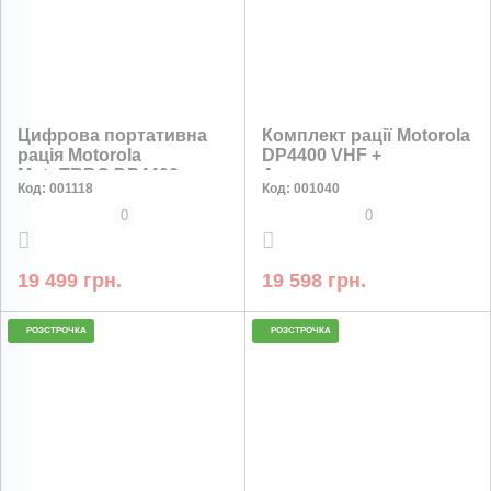
Цифрова портативна
Комплект рації Motorola
рація Motorola
DP4400 VHF +
MotoTRBO DP4400e
Акумулятор
Код:
001118
Код:
001040
UHF AES-256 2450мАг
PMNN4543A Type-c 3400
мАг
0
0
19 499 грн.
19 598 грн.
РОЗСТРОЧКА
РОЗСТРОЧКА
НИЗЬКА ЦІНА
НИЗЬКА ЦІНА