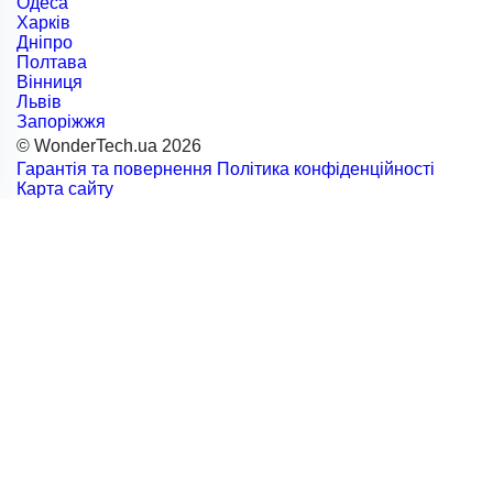
Одеса
Харків
Дніпро
Полтава
Вінниця
Львів
Запоріжжя
© WonderTech.ua 2026
Гарантія та повернення
Політика конфіденційності
Карта сайту
+38 097 667 66 71
Замовити дзвінок
Увійти
Каталог
Виробники
Motorola
BETAFPV
DarwinFPV
FIMI
Remax
RC
SanDisk
NexTool