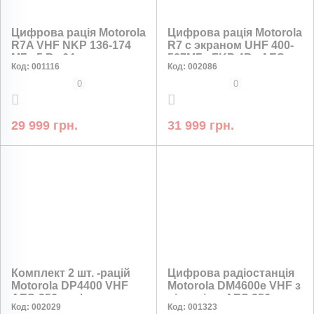
Цифрова рація Motorola
Цифрова рація Motorola
R7A VHF NKP 136-174
R7 с экраном UHF 400-
МГц 5 Вт 64 канали
527МГц FKP 4Вт AES-
Код:
001116
Код:
002086
AES-256
256
0
0
29 999 грн.
31 999 грн.
Комплект 2 шт. -рацій
Цифрова радіостанція
Motorola DP4400 VHF
Motorola DM4600e VHF з
AES-256 шифрування
ліцензією AES 256
Код:
002029
Код:
001323