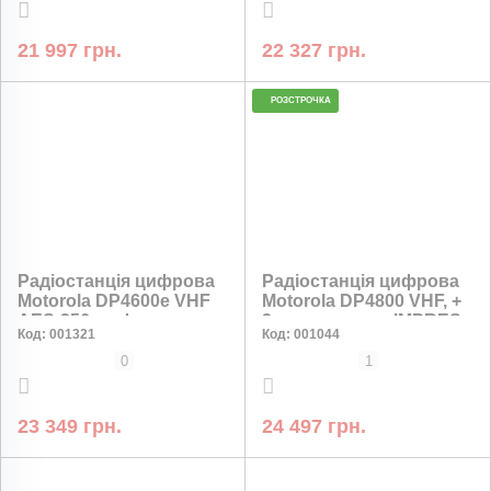
антена
21 997 грн.
22 327 грн.
РОЗСТРОЧКА
НИЗЬКА ЦІНА
Радіостанція цифрова
Радіостанція цифрова
Motorola DP4600e VHF
Motorola DP4800 VHF, +
AES-256 шифрування
2 акумулятора IMPRES
Код:
001321
Код:
001044
в комплекті
0
1
23 349 грн.
24 497 грн.