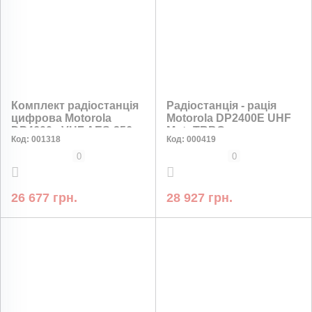
Комплект радіостанція
Радіостанція - рація
цифрова Motorola
Motorola DP2400E UHF
DP4600e VHF AES-256
MotoTRBO
Код:
001318
Код:
000419
шифрування з
додатковим
0
0
акумулятором Impres
та антеною 47см
26 677 грн.
28 927 грн.