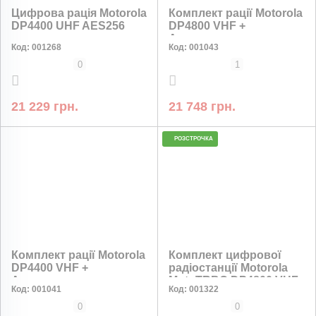
Цифрова рація Motorola
Комплект рації Motorola
DP4400 UHF AES256
DP4800 VHF +
Акумулятор
Код:
001268
Код:
001043
PMNN4544A 2450 мАг
0
1
21 229 грн.
21 748 грн.
КОМП-ЛЕКТ%
РОЗСТРОЧКА
НИЗЬКА ЦІНА
НИЗЬКА ЦІНА
Комплект рації Motorola
Комплект цифрової
DP4400 VHF +
радіостанції Motorola
Акумулятор
MotoTRBO DP4800 VHF
Код:
001041
Код:
001322
PMNN4543A Type-c 3400
AES-256 шифрування +
мАг х2
1 акумулятор та 47см
0
0