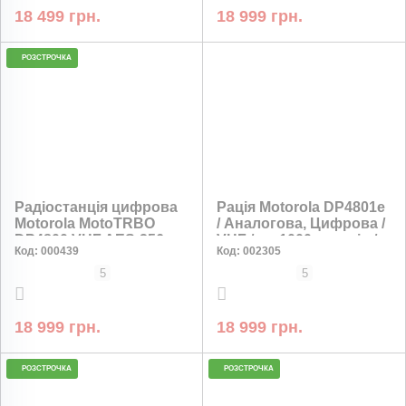
18 499 грн.
18 999 грн.
РОЗСТРОЧКА
НИЗЬКА ЦІНА
Радіостанція цифрова
Рація Motorola DP4801e
Motorola MotoTRBO
/ Аналогова, Цифрова /
DP4800 VHF AES-256
VHF / до 1000 каналів /
Код:
000439
Код:
002305
шифрування
Li-Ion 2450 мАг / AES-
256, GPS, Bluetooth,
5
5
VOX
18 999 грн.
18 999 грн.
РОЗСТРОЧКА
РОЗСТРОЧКА
НИЗЬКА ЦІНА
НИЗЬКА ЦІНА