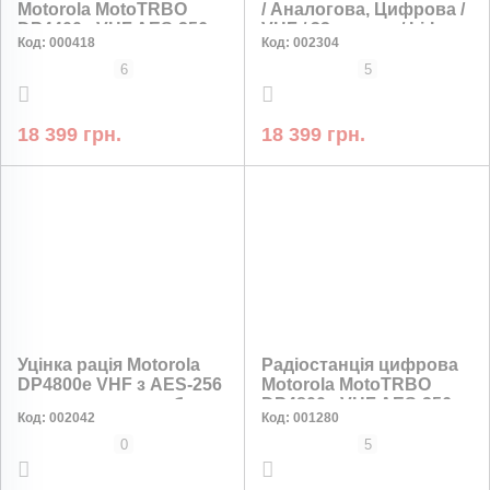
Motorola MotoTRBO
/ Аналогова, Цифрова /
DP4400e VHF AES-256
VHF / 32 канали / Li-Ion
Код:
000418
Код:
002304
шифрування
2450 мА·год / AES-256,
GPS, VOX
6
5
18 399 грн.
18 399 грн.
НИЗЬКА ЦІНА
Уцінка рація Motorola
Радіостанція цифрова
DP4800e VHF з AES-256
Motorola MotoTRBO
пошкоджена коробка
DP4800e VHF AES-256
Код:
002042
Код:
001280
шифрування
0
5