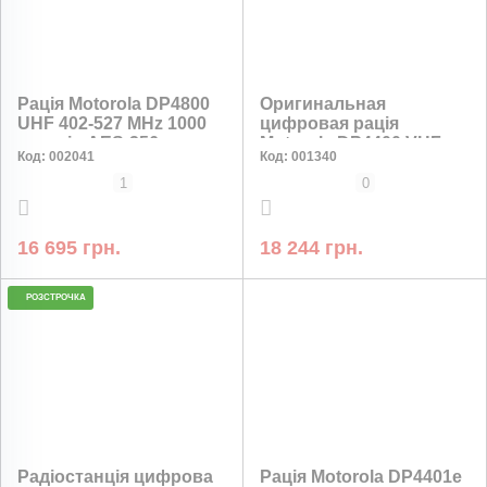
Рація Motorola DP4800
Оригинальная
UHF 402-527 MHz 1000
цифровая рація
каналів AES-256
Motorola DP4400 VHF
Код:
002041
Код:
001340
AES256 без коробки
1
0
16 695 грн.
18 244 грн.
РОЗСТРОЧКА
НИЗЬКА ЦІНА
Радіостанція цифрова
Рація Motorola DP4401e