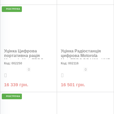
РОЗСТРОЧКА
НИЗЬКА ЦІНА
Уцінка Цифрова
Уцінка Радіостанція
портативна рація
цифрова Motorola
Motorola MotoTRBO
MotoTRBO DP4400e VHF
Код:
002250
Код:
002116
DP4400 VHF AES-256 Li-
AES-256 шифрування
Ion 2450 мАг брак на
0
0
корпусі
16 339 грн.
16 501 грн.
РОЗСТРОЧКА