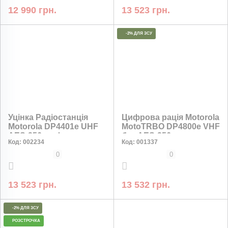
12 990 грн.
13 523 грн.
-2% ДЛЯ ЗСУ
Уцінка Радіостанція
Цифрова рація Motorola
Motorola DP4401e UHF
MotoTRBO DP4800e VHF
AES-256 шифрування
без AES-256
Код:
002234
Код:
001337
без деяких опцій
шифрування
0
0
13 523 грн.
13 532 грн.
-2% ДЛЯ ЗСУ
РОЗСТРОЧКА