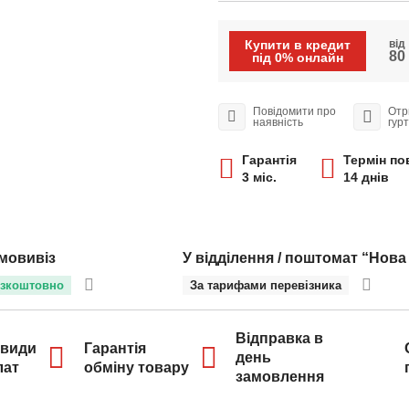
Купити в кредит
від
80 
під 0% онлайн
Повідомити про
Отр
наявність
гур
Гарантія
Термін по
3 міс.
14 днів
мовивіз
У відділення / поштомат “Нова
зкоштовно
За тарифами перевізника
Відправка в
 види
Гарантія
день
лат
обміну товару
замовлення