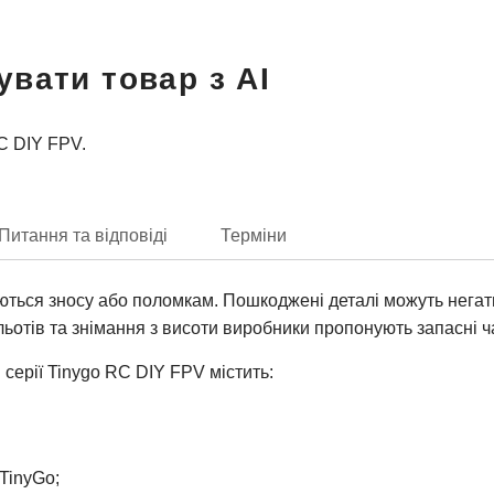
увати товар з AI
RC DIY FPV.
Питання та відповіді
Терміни
ддаються зносу або поломкам. Пошкоджені деталі можуть нега
ьотів та знімання з висоти виробники пропонують запасні ч
серії Tinygo RC DIY FPV містить:
TinyGo;