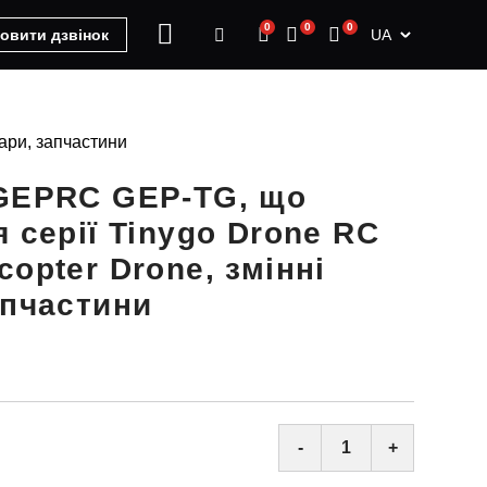
0
0
0
UA
овити дзвінок
ари, запчастини
 GEPRC GEP-TG, що
 серії Tinygo Drone RC
opter Drone, змінні
апчастини
-
+