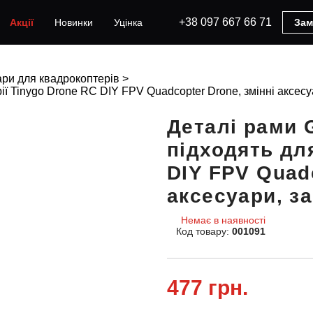
+38 097 667 66 71
Акції
Новинки
Уцінка
Зам
ри для квадрокоптерів
>
ї Tinygo Drone RC DIY FPV Quadcopter Drone, змінні аксесу
Деталі рами
підходять для
DIY FPV Quadc
аксесуари, з
Немає в наявності
Код товару:
001091
477 грн.