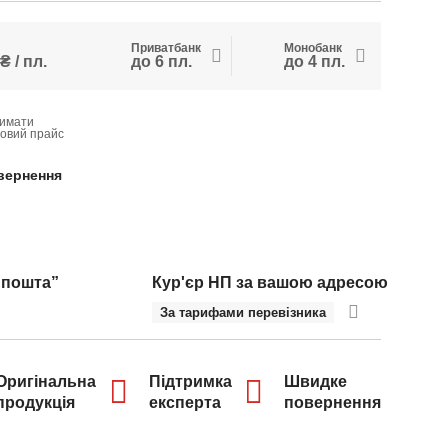
Приватбанк
Монобанк
₴ / пл.
до 6 пл.
до 4 пл.
имати
товий прайс
вернення
 пошта”
Кур'єр НП за вашою адресою
За тарифами перевізника
Оригінальна
Підтримка
Швидке
продукція
експерта
повернення