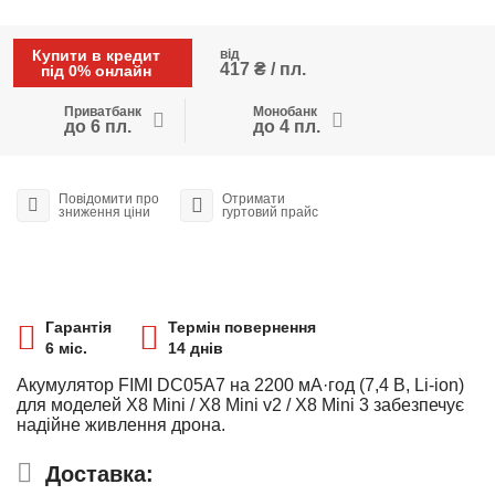
Купити в кредит
від
417 ₴ / пл.
під 0% онлайн
Приватбанк
Монобанк
до 6 пл.
до 4 пл.
Повідомити про
Отримати
зниження ціни
гуртовий прайс
Гарантія
Термін повернення
6 міс.
14 днів
Акумулятор FIMI DC05A7 на 2200 мА·год (7,4 В, Li-ion)
для моделей X8 Mini / X8 Mini v2 / X8 Mini 3 забезпечує
надійне живлення дрона.
Доставка: