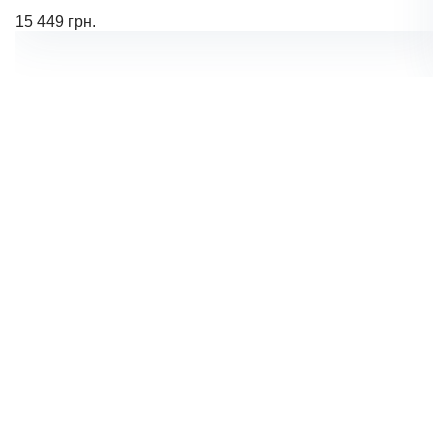
15 449 грн.
-
17
16