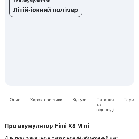
Тип акумулятора:
Літій-іонний полімер
Опис
Характеристики
Відгуки
Питання
Термін
та
відповіді
Про акумулятор Fimi X8 Mini
Для квадрокоптерів характерний обмежений час