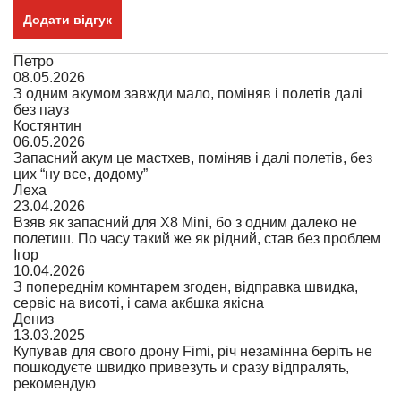
Додати відгук
Петро
08.05.2026
З одним акумом завжди мало, поміняв і полетів далі
без пауз
Костянтин
06.05.2026
Запасний акум це мастхев, поміняв і далі полетів, без
цих “ну все, додому”
Леха
23.04.2026
Взяв як запасний для X8 Mini, бо з одним далеко не
полетиш. По часу такий же як рідний, став без проблем
Ігор
10.04.2026
З попереднім комнтарем згоден, відправка швидка,
сервіс на висоті, і сама акбшка якісна
Дениз
13.03.2025
Купував для свого дрону Fimi, річ незамінна беріть не
пошкодуєте швидко привезуть и сразу відпралять,
рекомендую