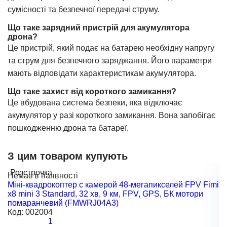
сумісності та безпечної передачі струму.
Що таке зарядний пристрій для акумулятора
дрона?
Це пристрій, який подає на батарею необхідну напругу
та струм для безпечного заряджання. Його параметри
мають відповідати характеристикам акумулятора.
Що таке захист від короткого замикання?
Це вбудована система безпеки, яка відключає
акумулятор у разі короткого замикання. Вона запобігає
пошкодженню дрона та батареї.
З цим товаром купують
Розстрочка
Р
Немає в наявності
Н
Міні-квадрокоптер с камерой 48-мегапикселей FPV Fimi
М
x8 mini 3 Standard, 32 хв, 9 км, FPV, GPS, БК мотори
к
помаранчевий (FMWRJ04A3)
с
Код:
002004
К
1