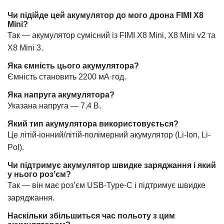
Чи підійде цей акумулятор до мого дрона FIMI X8
Mini?
Так — акумулятор сумісний із FIMI X8 Mini, X8 Mini v2 та
X8 Mini 3.
Яка ємність цього акумулятора?
Ємність становить 2200 мА·год.
Яка напруга акумулятора?
Указана напруга — 7,4 В.
Який тип акумулятора використовується?
Це літій-іонний/літій-полімерний акумулятор (Li-Ion, Li-
Pol).
Чи підтримує акумулятор швидке заряджання і який
у нього розʼєм?
Так — він має розʼєм USB-Type-C і підтримує швидке
заряджання.
Наскільки збільшиться час польоту з цим