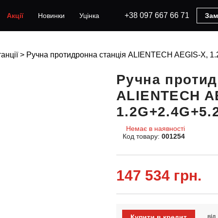
+38 097 667 66 71
Акції
Новинки
Уцінка
Зам
анції
>
Ручна протидронна станція ALIENTECH AEGIS-X, 1
Ручна протид
ALIENTECH A
1.2G+2.4G+5.
Немає в наявності
Код товару:
001254
147 534 грн.
Купити в кредит
від