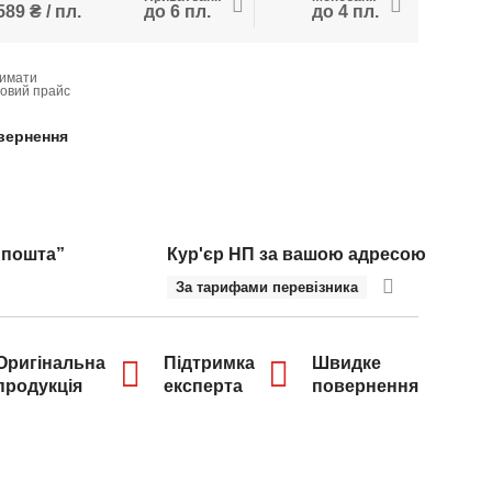
589 ₴ / пл.
до 6 пл.
до 4 пл.
имати
товий прайс
вернення
 пошта”
Кур'єр НП за вашою адресою
За тарифами перевізника
Оригінальна
Підтримка
Швидке
продукція
експерта
повернення