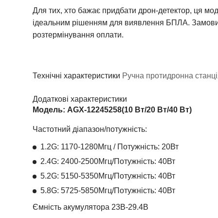
Для тих, хто бажає придбати дрон-детектор, ця мод
ідеальним рішенням для виявлення БПЛА. Замовити 
розтермінування оплати.
Технічні характеристики
Ручна протидронна станц
Додаткові характеристики
Модель: AGX-12245258(10 Вт/20 Вт/40 Вт)
Частотний діапазон/потужність:
1.2G: 1170-1280Мгц / Потужність: 20Вт
2.4G: 2400-2500
Мгц
/
Потужність
: 40Вт
5.2G: 5150-5350
Мгц
/
Потужність
: 40Вт
5.8G: 5725-5850
Мгц
/
Потужність
: 40Вт
Ємність акумулятора 23В-29.4В