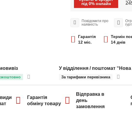
24
під 0% онлайн
Повідомити про
Отр
наявність
гур
Гарантія
Термін по
12 міс.
14 днів
мовивіз
У відділення / поштомат “Нова
зкоштовно
За тарифами перевізника
Відправка в
 види
Гарантія
день
лат
обміну товару
замовлення