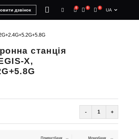
0
0
0
UA
овити дзвінок
.2G+2.4G+5.2G+5.8G
ронна станція
EGIS-X,
2G+5.8G
-
+
Приватбанк
Монобанк