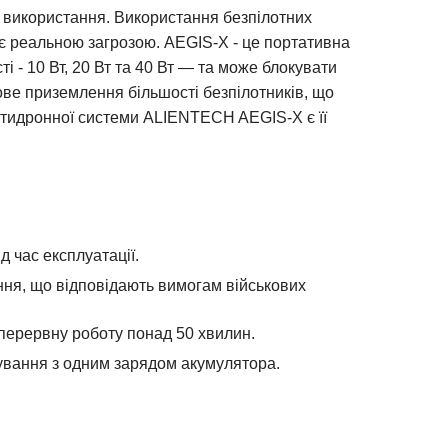
о використання. Використання безпілотних
ає реальною загрозою. AEGIS-X - це портативна
і - 10 Вт, 20 Вт та 40 Вт — та може блокувати
ове приземлення більшості безпілотників, що
ротидронної системи ALIENTECH AEGIS-X є її
 час експлуатації.
ння, що відповідають вимогам військових
перервну роботу понад 50 хвилин.
кування з одним зарядом акумулятора.