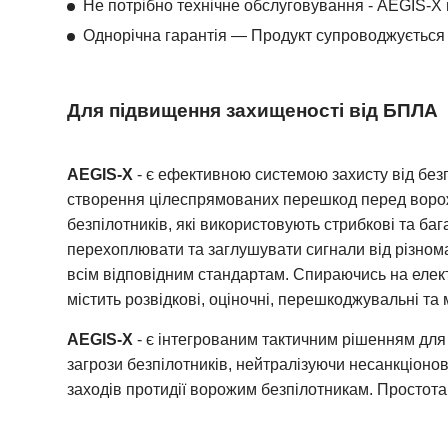
Не потрібно технічне обслуговування - AEGIS-X 
Однорічна гарантія — Продукт супроводжується 
Для підвищення захищеності від БПЛА
AEGIS-X
- є ефективною системою захисту від без
створення цілеспрямованих перешкод перед ворож
безпілотників, які використовують стрибкові та баг
перехоплювати та заглушувати сигнали від різноман
всім відповідним стандартам. Спираючись на електр
містить розвідкові, оціночні, перешкоджувальні та
AEGIS-X
- є інтегрованим тактичним рішенням для
загрози безпілотників, нейтралізуючи несанкціоно
заходів протидії ворожим безпілотникам. Простота