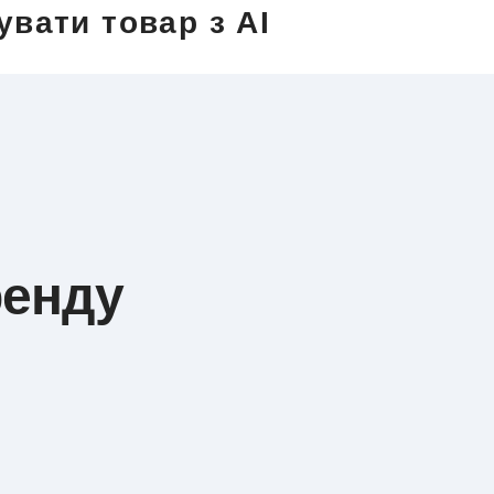
увати товар з AI
ренду