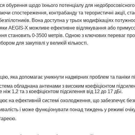
ься обурення щодо їхнього потенціалу для недобросовісног
чаючи спостереження, контрабанду та терористичні акції, ст
безпілотників. Вона доступна у трьох модифікаціях потужност
авдяки AEGIS-X можливе ефективне відлякування або примус
ання становить 0-3500 метрів. Одною з ключових переваг п
бором для закупівлі у великій кількості.
ію, яка допомагає уникнути надмірних проблем та паніки під
стема обладнана антенами з високим коефіцієнтом підсиле
 ніж 1,2 та з коефіцієнтом підсилення від 12 до 17 дБі.
ює на ефективній системі охолодження, що забезпечує без
ивалість і може функціонувати понад тиждень у режимі очі
тареєю.