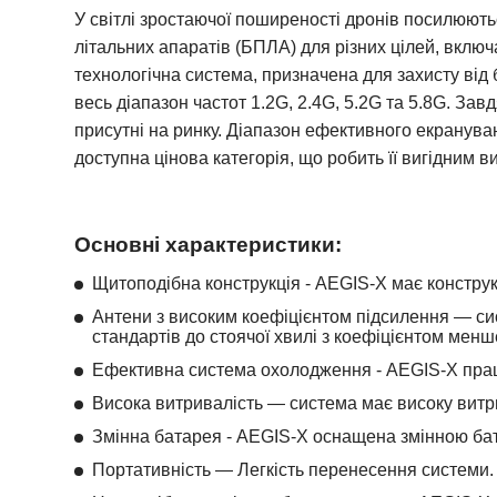
У світлі зростаючої поширеності дронів посилюют
літальних апаратів (БПЛА) для різних цілей, вклю
технологічна система, призначена для захисту від 
весь діапазон частот 1.2G, 2.4G, 5.2G та 5.8G. З
присутні на ринку. Діапазон ефективного екранув
доступна цінова категорія, що робить її вигідним ви
Основні характеристики:
Щитоподібна конструкція - AEGIS-X має конструкц
Антени з високим коефіцієнтом підсилення — си
стандартів до стоячої хвилі з коефіцієнтом менше
Ефективна система охолодження - AEGIS-X прац
Висока витривалість — система має високу витр
Змінна батарея - AEGIS-X оснащена змінною ба
Портативність — Легкість перенесення системи.