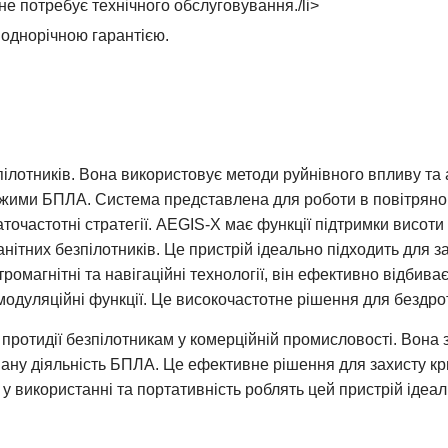
не потребує технічного обслуговування./li>
однорічною гарантією.
пілотників. Вона використовує методи руйнівного впливу та
ими БПЛА. Система представлена для роботи в повітряному
аточастотні стратегії. AEGIS-X має функції підтримки висоти
ітних безпілотників. Це пристрій ідеально підходить для за
омагнітні та навігаційні технології, він ефективно відбиває
 модуляційні функції. Це високочастотне рішення для бездро
 протидії безпілотникам у комерційній промисловості. Вона 
вану діяльність БПЛА. Це ефективне рішення для захисту кр
 у використанні та портативність роблять цей пристрій іде