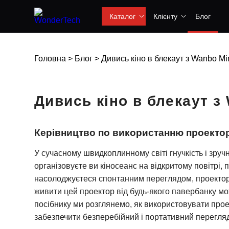
Каталог
Клієнту
Блог
Головна
>
Блог
>
Дивись кіно в блекаут з Wanbo Mi
Дивись кіно в блекаут з
Керівництво по використанню проектор
У сучасному швидкоплинному світі гнучкість і зруч
організовуєте ви кіносеанс на відкритому повітрі,
насолоджуєтеся спонтанним переглядом, проектор
живити цей проектор від будь-якого павербанку мо
посібнику ми розглянемо, як використовувати про
забезпечити безперебійний і портативний перегляд