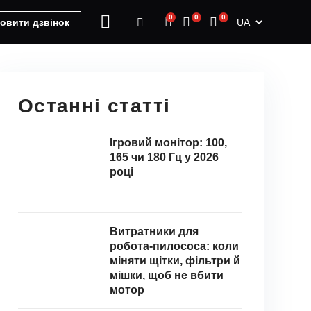
0
0
0
UA
овити дзвінок
Останні статті
Ігровий монітор: 100,
165 чи 180 Гц у 2026
році
Витратники для
робота-пилососа: коли
міняти щітки, фільтри й
мішки, щоб не вбити
мотор