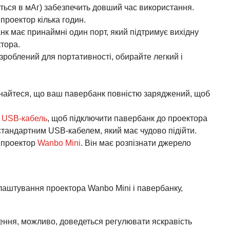
ться в мАг) забезпечить довший час використання.
роектор кілька годин.
нк має принаймні один порт, який підтримує вихідну
тора.
зроблений для портативності, обирайте легкий і
найтеся, що ваш павербанк повністю заряджений, щоб
 USB-кабель
, щоб підключити павербанк до проектора
 стандартним USB-кабелем, який має чудово підійти.
ь проектор
Wanbo Mini
. Він має розпізнати джерело
аштування проектора Wanbo Mini і павербанку,
ення, можливо, доведеться регулювати яскравість