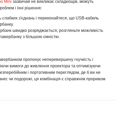
o Mini
зазвичай не викликає складнощів, можуть
облем і їхні рішення:
 слабких з'єднань і переконайтеся, що USB-кабель
рбанку.
ербанк швидко розряджається, розгляньте можливість
павербанку з більшою ємністю.
авербанком пропонує неперевершену гнучкість і
іючи вимоги до живлення проектора та оптимізуючи
зперебійним і портативним переглядом, де б ви не
ізнес чи подорожі, ця комбінація є справжнім проривом