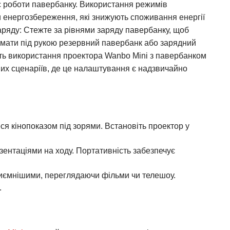
с роботи павербанку. Використання режимів
 енергозбереження, які знижують споживання енергії
заряду: Стежте за рівнями заряду павербанку, щоб
 мати під рукою резервний павербанк або зарядний
сть використання проектора Wanbo Mini з павербанком
них сценаріїв, де це налаштування є надзвичайно
ся кінопоказом під зорями. Встановіть проектор у
резентаціями на ходу. Портативність забезпечує
риємнішими, переглядаючи фільми чи телешоу.
.