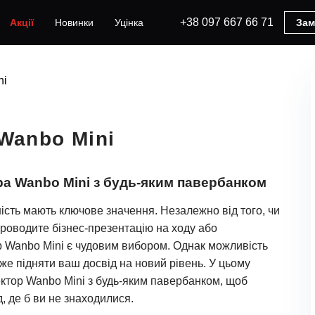
+38 097 667 66 71
Акції
Новинки
Уцінка
Зам
ni
 Wanbo Mini
а Wanbo Mini з будь-яким павербанком
ність мають ключове значення. Незалежно від того, чи
 проводите бізнес-презентацію на ходу або
 Wanbo Mini є чудовим вибором. Однак можливість
же підняти ваш досвід на новий рівень. У цьому
ектор Wanbo Mini з будь-яким павербанком, щоб
, де б ви не знаходилися.