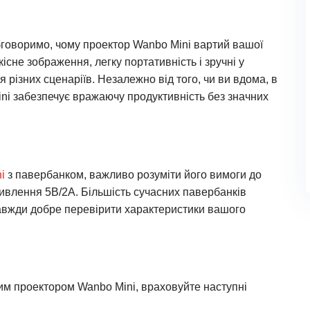
обговоримо, чому проектор Wanbo Mini вартий вашої
сне зображення, легку портативність і зручні у
 різних сценаріїв. Незалежно від того, чи ви вдома, в
ini забезпечує вражаючу продуктивність без значних
i
з павербанком, важливо розуміти його вимоги до
влення 5В/2А. Більшість сучасних павербанків
завжди добре перевірити характеристики вашого
им проектором Wanbo Mini, враховуйте наступні