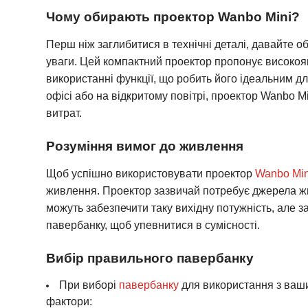
Чому обирають проектор Wanbo Mini?
Перш ніж заглибитися в технічні деталі, давайте 
уваги. Цей компактний проектор пропонує високоякі
використанні функції, що робить його ідеальним для
офісі або на відкритому повітрі, проектор Wanbo M
витрат.
Розуміння вимог до живлення
Щоб успішно використовувати проектор
Wanbo Min
живлення. Проектор зазвичай потребує джерела жи
можуть забезпечити таку вихідну потужність, але 
павербанку, щоб упевнитися в сумісності.
Вибір правильного павербанку
При виборі
павербанку
для використання з ваш
фактори: