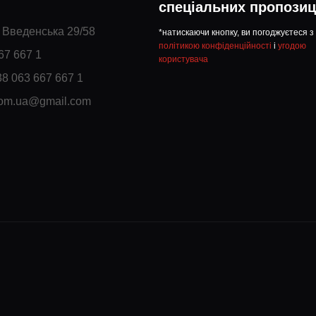
спеціальних пропозиц
. Введенська 29/58
*натискаючи кнопку, ви погоджуєтеся з
політикою конфіденційності
і
угодою
67 667 1
користувача
38 063 667 667 1
com.ua@gmail.com