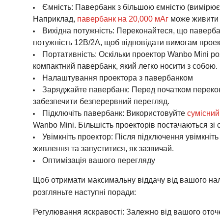
Ємність: Павербанк з більшою ємністю (вимірює
Наприклад,
павербанк на 20,000 мАг
може живити п
Вихідна потужність: Переконайтеся, що паверба
потужність 12В/2А, щоб відповідати вимогам проек
Портативність: Оскільки проектор Wanbo Mini ро
компактний павербанк, який легко носити з собою.
Налаштування проектора з павербанком
Заряджайте павербанк: Перед початком переко
забезпечити безперервний перегляд.
Підключіть павербанк: Використовуйте
сумісний
Wanbo Mini. Більшість проекторів постачаються зі
Увімкніть проектор: Після підключення увімкніт
живлення та запуститися, як зазвичай.
Оптимізація вашого перегляду
Щоб отримати максимальну віддачу від вашого нал
розгляньте наступні поради:
Регулювання яскравості: Залежно від вашого оточ