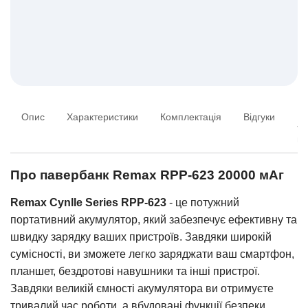
Опис
Характеристики
Комплектація
Відгуки
Пи
та
ві
Про павербанк Remax RPP-623 20000 мАг
Remax Cynlle Series RPP-623
- це потужний
портативний акумулятор, який забезпечує ефективну та
швидку зарядку ваших пристроїв. Завдяки широкій
сумісності, ви зможете легко заряджати ваш смартфон,
планшет, бездротові навушники та інші пристрої.
Завдяки великій ємності акумулятора ви отримуєте
тривалий час роботи, а вбудовані функції безпеки