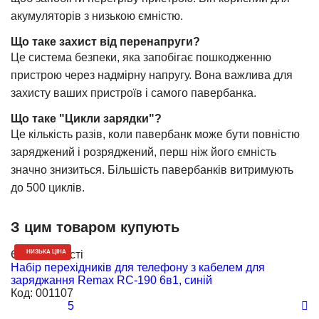
акумуляторів з низькою ємністю.
Що таке захист від перенапруги?
Це система безпеки, яка запобігає пошкодженню
пристрою через надмірну напругу. Вона важлива для
захисту ваших пристроїв і самого павербанка.
Що таке "Цикли зарядки"?
Це кількість разів, коли павербанк може бути повністю
заряджений і розряджений, перш ніж його ємність
значно знизиться. Більшість павербанків витримують
до 500 циклів.
З цим товаром купують
Є в наявності
НИЗЬКА ЦІНА
Є
Набір перехідників для телефону з кабелем для
Д
заряджання Remax RC-190 6в1, синій
p
Код:
001107
К
5