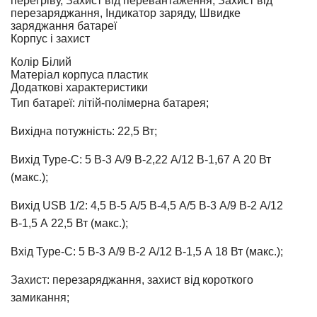
перегріву, Захист від перевантаження, Захист від
перезаряджання, Індикатор заряду, Швидке
заряджання батареї
Корпус і захист
Колір
Білий
Матеріал корпуса
пластик
Додаткові характеристики
Тип батареї: літій-полімерна батарея;
Вихідна потужність: 22,5 Вт;
Вихід Type-C: 5 В-3 А/9 В-2,22 А/12 В-1,67 А 20 Вт
(макс.);
Вихід USB 1/2: 4,5 В-5 А/5 В-4,5 А/5 В-3 А/9 В-2 А/12
В-1,5 А 22,5 Вт (макс.);
Вхід Type-C: 5 В-3 А/9 В-2 А/12 В-1,5 А 18 Вт (макс.);
Захист: перезаряджання, захист від короткого
замикання;