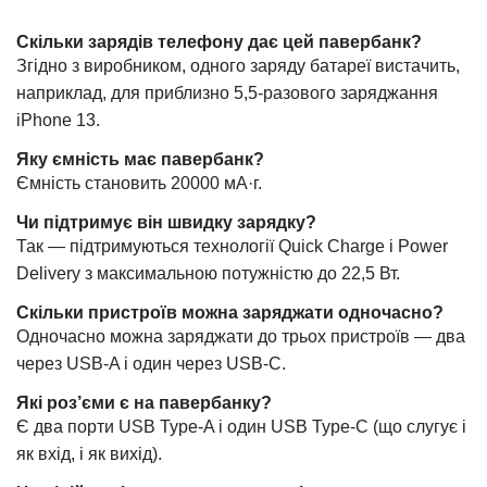
Скільки зарядів телефону дає цей павербанк?
Згідно з виробником, одного заряду батареї вистачить,
наприклад, для приблизно 5,5-разового заряджання
iPhone 13.
Яку ємність має павербанк?
Ємність становить 20000 мА·г.
Чи підтримує він швидку зарядку?
Так — підтримуються технології Quick Charge і Power
Delivery з максимальною потужністю до 22,5 Вт.
Скільки пристроїв можна заряджати одночасно?
Одночасно можна заряджати до трьох пристроїв — два
через USB-A і один через USB-C.
Які роз’єми є на павербанку?
Є два порти USB Type-A і один USB Type-C (що слугує і
як вхід, і як вихід).