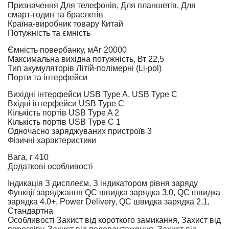
Призначення
Для телефонів, Для планшетів, Для
смарт-годин та браслетів
Країна-виробник товару
Китай
Потужність та ємність
Ємність повербанку, мАг
20000
Максимальна вихідна потужність, Вт
22,5
Тип акумуляторів
Літій-полімерні (Li-pol)
Порти та інтерфейси
Вихідні інтерфейси
USB Type A, USB Type C
Вхідні інтерфейси
USB Type C
Кількість портів USB Type A
2
Кількість портів USB Type C
1
Одночасно заряджуваних пристроїв
3
Фізичні характеристики
Вага, г
410
Додаткові особливості
Індикація
З дисплеєм, З індикатором рівня заряду
Функції заряджання
QC швидка зарядка 3.0, QC швидка
зарядка 4.0+, Power Delivery, QC швидка зарядка 2.1,
Стандартна
Особливості
Захист від короткого замикання, Захист від