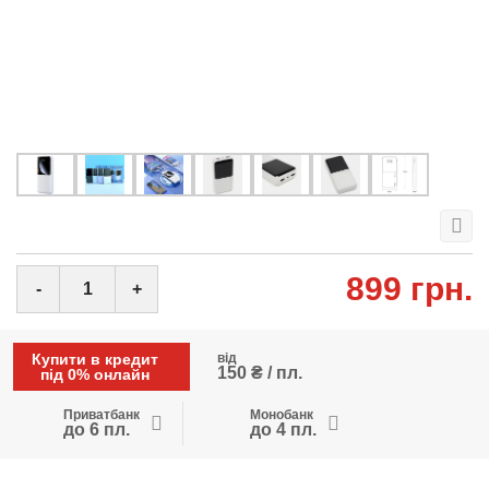
899 грн.
-
+
Купити в кредит
від
150 ₴ / пл.
під 0% онлайн
Приватбанк
Монобанк
до 6 пл.
до 4 пл.